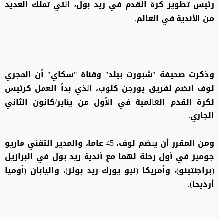
رئيس تطوير كرة القدم في ريد بول، التي تملك العديد
من الأندية في العالم.
وذكرت صحيفة "شبورت بيلد" وقناة "سكاي" أن المجري
لوف انضم لفريق يورجن كلوب، الذي بدأ العمل كرئيس
لكرة القدم العالمية في الأول من يناير/كانون الثاني
الجاري.
ومن المقرر أن ينضم لوف، 45 عاما، والمدير التقني ماريو
جوميز في أول رحلة لهما مع أندية ريد بول في البرازيل
(براجنتينو)، وأمريكا (نيو يورك ريد بولز)، واليابان (أوميا
أرديجا).