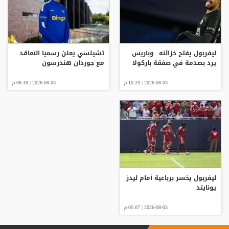
ليفربول يفتح خزائنه.. وباريس
تشيلسي يعلن رسميا التعاقد
يرد بصدمة في صفقة باركولا
مع جوردان هندرسون
2026-08-03 | 10:20 م
2026-08-03 | 08:48 م
ليفربول يخسر برباعية أمام ليدز
يونايتد
2026-08-03 | 05:07 م