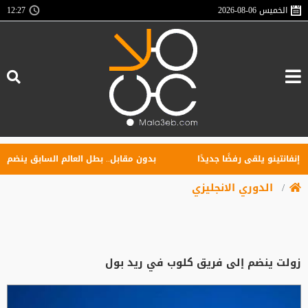
الخميس
2026-08-06
12:27
تينو يلقى رفضًا جديدًا
بدون مقابل.. بطل العالم السابق ينضم إلى ا
الدوري الانجليزي
زولت ينضم إلى فريق كلوب في ريد بول