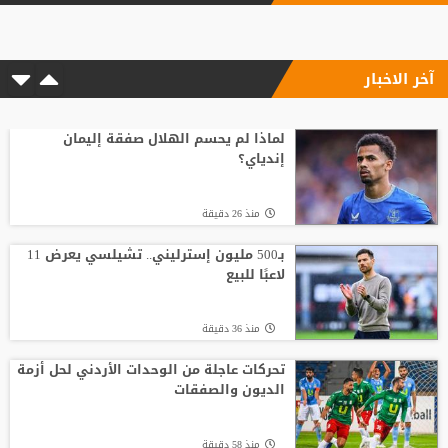
مفاجأة الكرة الذهبية؟
آخر الاخبار
منذ19 ساعة
ضربة أوروبية.. مقترح إنفانتينو يلقى رفضًا
جديدًا
لماذا لم يحسم الهلال صفقة إليمان
إندياي؟
منذ16 ساعة
منذ 26 دقيقة
أسطورة التحكيم الإنجليزي يلحق بمحمد
صلاح في تركيا رسميًا
بـ500 مليون إسترليني.. تشيلسي يعرض 11
لاعبًا للبيع
منذ4 ساعة
منذ 36 دقيقة
من الأهلي السعودي للبريميرليج.. يايسله
يقود نيوكاسل رسميًا
تحركات عاجلة من الوحدات الأردني لحل أزمة
الديون والصفقات
منذ17 ساعة
منذ 58 دقيقة