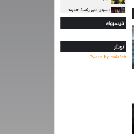
السباق على رئاسة "الفيفا"..
أول رئيس رابطة وطنية
فيسبوك
يعارض ترشيح القطري الخليفي
بعمر 16 عاما.. لاعب يدخل تاريخ
سبارتاك موسكو برقم قياسي
جديد
تويتر
Tweets by mala3eb
الاتحاد الأوروبي لكرة القدم
يتمسّك بمقاطعته بطولات
كأس العالم
الأمير علي بعد صرف
مستحقات المنتخب: لن أغير
موقفي ولن نؤيد إنفانتينو
بعد اقترابه من ليفركوزن.. هل
يشارك ديابي مع الاتحاد في
قمة الجزيرة؟