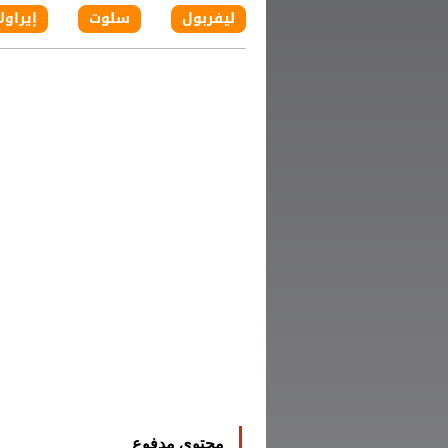
ليفربول
سلوت
إيراولا
محتوى مدفوع