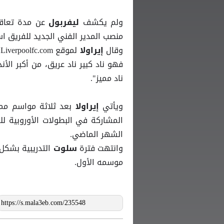
ولم يكشف
عن مدة تعاق
ليفربول
منصب المدير الفني الجديد للفريق استعدادًا
وقال
لموقع Liverpoolfc.com: "أنا متحمس للغاية، متحمس للغاية. لأنكم تعرفون
إيراولا
فهو ناد كبير ناد عريق، من أكبر الأ
ناد مميز".
ويأتي
بعد ثلاثة مواسم ممي
إيراولا
المشاركة في البطولات الأوروبية لل
الشهر الماضي.
وانتهت فترة
التدريبية بشك
سلوت
موسمه الأول.