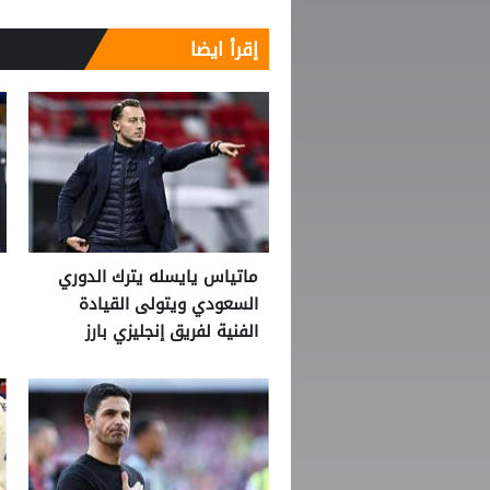
إقرأ ايضا
ماتياس يايسله يترك الدوري
السعودي ويتولى القيادة
الفنية لفريق إنجليزي بارز