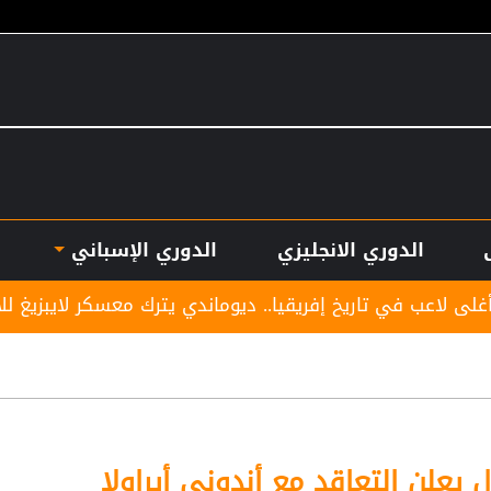
الدوري الانجليزي
الدوري الإسباني
قيا.. ديوماندي يترك معسكر لايبزيغ للانضمام لريال مدريد
ل يعلن التعاقد مع أندوني أيراولا