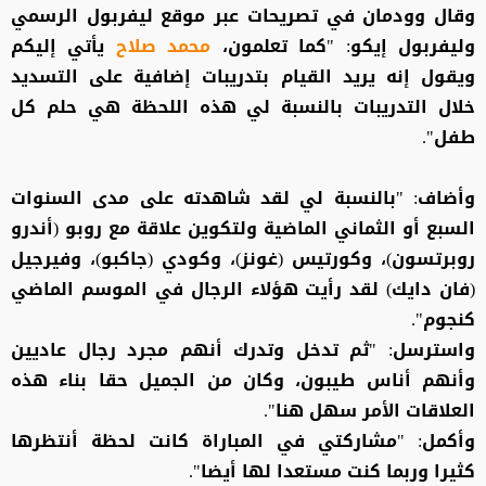
وقال وودمان في تصريحات عبر موقع ليفربول الرسمي
وليفربول إيكو: "كما تعلمون،
محمد صلاح
يأتي إليكم
ويقول إنه يريد القيام بتدريبات إضافية على التسديد
خلال التدريبات بالنسبة لي هذه اللحظة هي حلم كل
طفل".
وأضاف: "بالنسبة لي لقد شاهدته على مدى السنوات
السبع أو الثماني الماضية ولتكوين علاقة مع روبو (أندرو
روبرتسون)، وكورتيس (غونز)، وكودي (جاكبو)، وفيرجيل
(فان دايك) لقد رأيت هؤلاء الرجال في الموسم الماضي
كنجوم".
واسترسل: "ثم تدخل وتدرك أنهم مجرد رجال عاديين
وأنهم أناس طيبون، وكان من الجميل حقا بناء هذه
العلاقات الأمر سهل هنا".
وأكمل: "مشاركتي في المباراة كانت لحظة أنتظرها
كثيرا وربما كنت مستعدا لها أيضا".