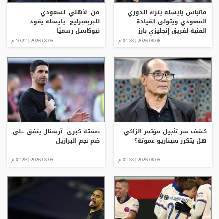
ماتياس يايسله يترك الدوري
من الأهلي السعودي
السعودي ويتولى القيادة
للبريميرليج.. يايسله يقود
الفنية لفريق إنجليزي بارز
نيوكاسل رسميًا
2026-08-06 | 04:38 م
2026-08-05 | 10:22 م
كشف سر تأجيل مؤتمر الزاكي..
صفقة كبرى.. آرسنال يتفق على
هل يتكرر سيناريو عموتة؟
ضم نجم البرازيل
2026-08-05 | 02:38 م
2026-08-05 | 02:29 م