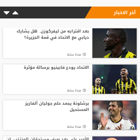
آخر الاخبار
منذ9 ساعة
السباق على رئاسة "الفيفا".. أول رئيس
رابطة وطنية يعارض ترشيح القطري الخليفي
بعد اقترابه من ليفركوزن.. هل يشارك
ديابي مع الاتحاد في قمة الجزيرة؟
منذ12 ساعة
منذ8 ساعة
الفيفا يصرف مكافآت الأردن والأمير علي
يؤكد مجددا عدم دعمه لإنفانتينو
الاتحاد يودع فابينيو برسالة مؤثرة
منذ11 ساعة
منذ9 ساعة
بعمر 16 عاما.. لاعب يدخل تاريخ سبارتاك
موسكو برقم قياسي جديد
برشلونة يجمد حلم جوليان ألفاريز
المستحيل
منذ13 ساعة
منذ9 ساعة
الأمير علي بعد صرف مستحقات المنتخب: لن