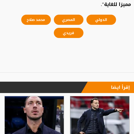
مميزا للغاية".
الدولي
المصري
محمد صلاح
فريدي
إقرأ ايضا