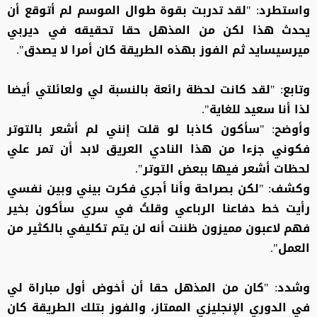
واستطرد: "لقد تدربت بقوة طوال الموسم لم أتوقع أن
يحدث هذا لكن من المذهل حقا تحقيقه في ديربي
ميرسيسايد ثم الفوز بهذه الطريقة كان أمرا لا يصدق".
وتابع: "لقد كانت لحظة رائعة بالنسبة لي ولعائلتي أيضا
لذا أنا سعيد للغاية".
وأوضح: "سأكون كاذبا لو قلت إنني لم أشعر بالتوتر
فكوني جزءا من هذا النادي العريق لابد أن تمر علي
لحظات أشعر فيها ببعض التوتر".
وكشف: "لكن بصراحة وأنا أجري فكرت بيني وبين نفسي
رأيت خط دفاعنا الرباعي وقلتُ في سري سأكون بخير
فهم لاعبون مميزون ظننت أنه لن يتم تكليفي بالكثير من
العمل".
وشدد: "كان من المذهل حقا أن أخوض أول مباراة لي
في الدوري الإنجليزي الممتاز، والفوز بتلك الطريقة كان