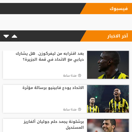
منذ8 ساعة
فيسبوك
الاتحاد يودع فابينيو برسالة مؤثرة
آخر الاخبار
منذ6 ساعة
السباق على رئاسة "الفيفا".. أول رئيس
رابطة وطنية يعارض ترشيح القطري الخليفي
بعد اقترابه من ليفركوزن.. هل يشارك
ديابي مع الاتحاد في قمة الجزيرة؟
منذ10 ساعة
منذ6 ساعة
قبل أن يلمس الكرة.. بالأرقام طرابزون يحصد
ثمار التعاقد مع محمد صلاح
الاتحاد يودع فابينيو برسالة مؤثرة
منذ12 ساعة
منذ6 ساعة
بعمر 16 عاما.. لاعب يدخل تاريخ سبارتاك
موسكو برقم قياسي جديد
برشلونة يجمد حلم جوليان ألفاريز
المستحيل