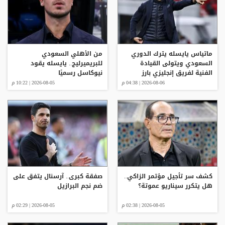
ماتياس يايسله يترك الدوري
من الأهلي السعودي
السعودي ويتولى القيادة
للبريميرليج.. يايسله يقود
الفنية لفريق إنجليزي بارز
نيوكاسل رسميًا
2026-08-06 | 04:38 م
2026-08-05 | 10:22 م
كشف سر تأجيل مؤتمر الزاكي..
صفقة كبرى.. آرسنال يتفق على
هل يتكرر سيناريو عموتة؟
ضم نجم البرازيل
2026-08-05 | 02:38 م
2026-08-05 | 02:29 م