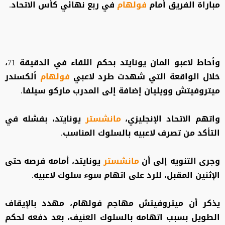
مباراة الفريق أمام
فولهام
في ربع نهائي كأس الاتحاد.
وأحاط لاعبو المان يونايتد بحكم اللقاء في الدقيقة 71،
خلال الواقعة التي شهدت طرد لاعبي
فولهام
ألكسندر
ميتروفيتش وويليان إضافة إلى المدرب ماركو سيلفا.
واتهم الاتحاد الإنجليزي،
مانشستر
يونايتد، بفشله في
التأكد من تصرف لاعبيه بالسلوك المناسب.
وجرى التنويه إلى أن
مانشستر
يونايتد، أمامه فرصه حتى
الإثنين المقبل، للرد على اتهام سوء سلوك لاعبيه.
يذكر أن ميتروفيتش مهاجم فولهام، مهدد بالإيقاف
الطويل بسبب اتهامه بالسلوك العنيف، بعد دفعه لحكم