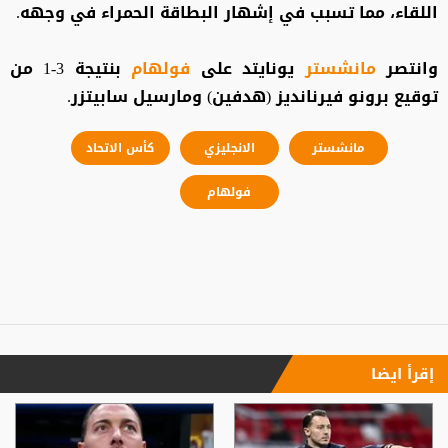
اللقاء، مما تسبب في إشهار البطاقة الحمراء في وجهه.
وانتصر
مانشستر
يونايتد على
فولهام
بنتيجة 3-1 من
توقيع برونو فيرنانديز (هدفين) ومارسيل سابيتزر.
مانشستر
الانجليزي
كأس الاتحاد
فولهام
إقرأ ايضا