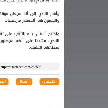
2026، إلا أن الإدارة لا تزال تجري مفاوضات معهم لبحث إمكانية التجديد والاستمرار داخل النادي.
وأشار النادي إلى أنه سيعلن موقف
واللاعبون هم: ألكسندر مارسينياك – 
واختتم أرسنال بيانه بالتأكيد على ت
النادي، مشددًا على أنهم سيظلون 
محطاتهم المقبلة.
الانجليزي
آرسنال
الدو