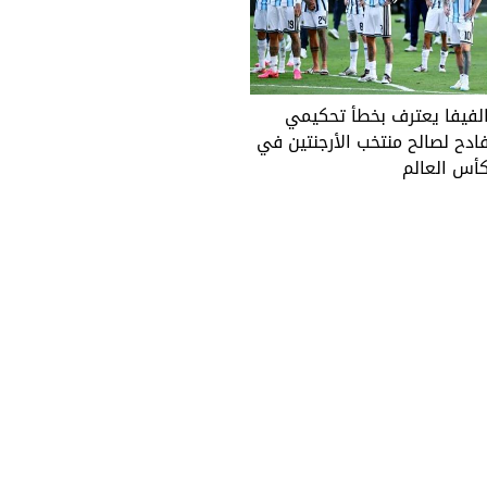
لفيفا يعترف بخطأ تحكيمي
ادح لصالح منتخب الأرجنتين في
أس العالم