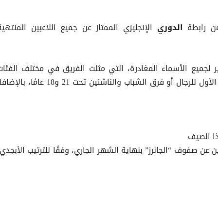
ن رابطة
الإنجليزي الممتاز عن جميع اللاعبين المنتهية
الدوري
ير لجميع الأسماء المغادرة، التي مثلت الفريق في مختلف الفئات
العمرية، سواء على مستوى الفريق الأول للرجال أو فرق الشباب والناشئين تحت 21 و18 عامًا، بال
ذا الصيف
ين عن صفوف “الجانرز” بنهاية الشهر الجاري، وفقًا للترتيب الأبجدي،