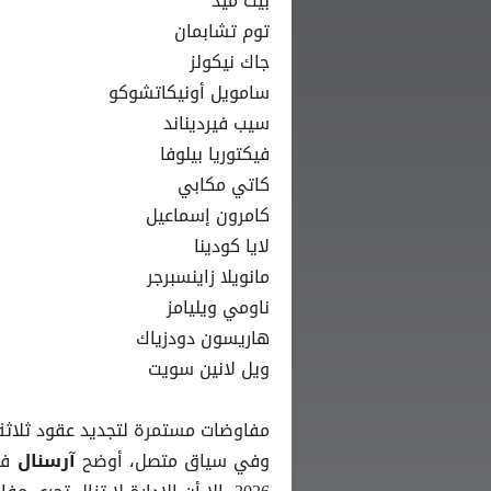
بيث ميد
توم تشابمان
جاك نيكولز
سامويل أونيكاتشوكو
سيب فيرديناند
فيكتوريا بيلوفا
كاتي مكابي
كامرون إسماعيل
لايا كودينا
مانويلا زاينسبرجر
ناومي ويليامز
هاريسون دودزياك
ويل لانين سويت
مفاوضات مستمرة لتجديد عقود ثلاثة 
وفي سياق متصل، أوضح
في
آرسنال