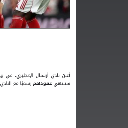
أعلن نادي أرسنال الإنجليزي، في بي
ستنتهي
رسميًا مع النادي في 30 يون
عقودهم