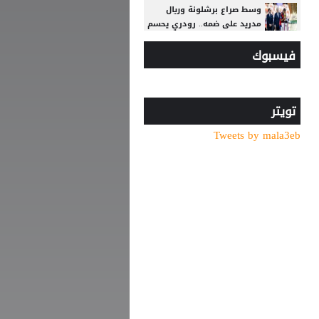
وسط صراع برشلونة وريال
مدريد على ضمه.. رودري يحسم
قراره ويختار وجهته المقبلة
فيسبوك
الكشف عن كواليس التعاقد
مع مدرب الاهلي الجديد
صدام في تدريبات أتلتيكو..
تويتر
ألفاريز يطالب سيميوني
Tweets by mala3eb
بتسهيل رحيله لبرشلونة
عرض إماراتي يشعل أزمة
بيزيرا مع الزمالك المصري
ريال مدريد يتعاقد مع الجناح
العاجي يان ديوماندي