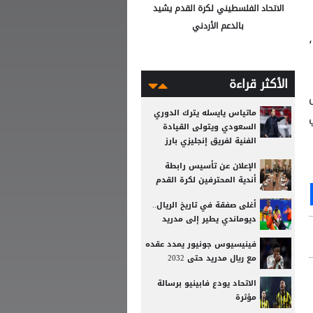
الاتحاد الفلسطيني لكرة القدم يشيد
بالدعم الأردني
الأكثر قراءة
ماتياس يايسله يترك الدوري
السعودي ويتولى القيادة
الفنية لفريق إنجليزي بارز
الإعلان عن تأسيس رابطة
أندية المحترفين لكرة القدم
Ou
S
أغلى صفقة في تاريخ الريال..
ديوماندي يطير إلى مدريد
فينيسيوس جونيور يمدد عقده
مع ريال مدريد حتى 2032
الاتحاد يودع فابينيو برسالة
مؤثرة