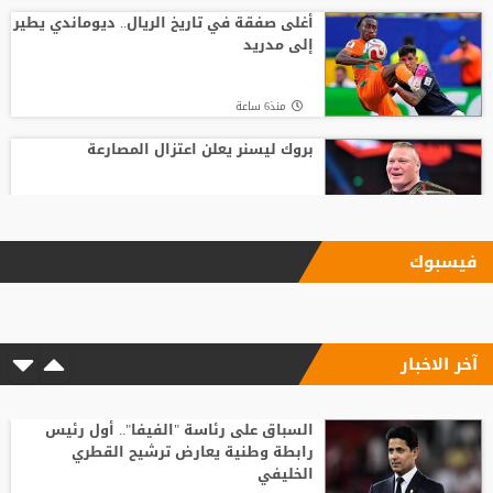
أغلى صفقة في تاريخ الريال.. ديوماندي يطير
إلى مدريد
منذ6 ساعة
بروك ليسنر يعلن اعتزال المصارعة
منذ24 ساعة
فيسبوك
بعد رفض السعودية.. نادٍ فرنسي يتوصل
لاتفاق مع هيثم حسن
آخر الاخبار
منذ10 ساعة
وسط صراع برشلونة وريال مدريد على ضمه..
رودري يحسم قراره ويختار وجهته المقبلة
السباق على رئاسة "الفيفا".. أول رئيس
رابطة وطنية يعارض ترشيح القطري
الخليفي
منذ 28 دقيقة