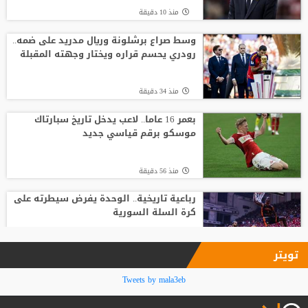
منذ 10 دقيقة
تصريح رسمي يعقد مهمة برشلونة في
صفقة المستقبل
وسط صراع برشلونة وريال مدريد على ضمه..
رودري يحسم قراره ويختار وجهته المقبلة
منذ8 ساعة
منذ 34 دقيقة
صدام في تدريبات أتلتيكو.. ألفاريز يطالب
سيميوني بتسهيل رحيله لبرشلونة
بعمر 16 عاما.. لاعب يدخل تاريخ سبارتاك
موسكو برقم قياسي جديد
منذ6 ساعة
منذ 56 دقيقة
رباعية تاريخية.. الوحدة يفرض سيطرته على
كرة السلة السورية
منذ1 ساعة
تويتر
بعد المونديال.. ميسي يواصل تحطيم
Tweets by mala3eb
الأرقام