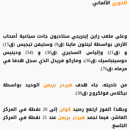
الدوري
الألماني.
وعلى ملعب راين إينريجي ستاديون جاءت سباعية أصحاب
الأرض بواسطة لينتون ماينا (ق9) وستيفن تيجيس (ق15)
و (ق21) وإلياس السخيري (ق30) و (54) ودينيس
حوسينباسيك (ق36)، وماركو فريدل الذي سجل هدفا في
مرماه (ق76).
من ناحيته، جاء هدف
فيردر بريمن
الوحيد بواسطة
نيكلاس فولكروج (ق38).
وبهذا الفوز ارتفع رصيد
كولن
إلى 20 نقطة في المركز
العاشر، فيما تجمد
فيردر بريمن
عند 21 نقطة في المركز
التاسع.