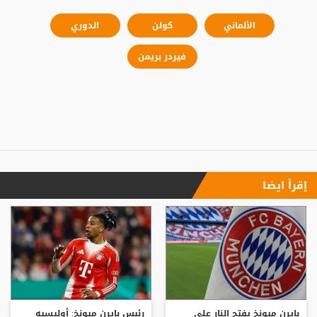
الألماني
كولن
الدوري
فيردر بريمن
إقرأ ايضا
بايرن ميونخ يفتح النار على
رئيس بايرن ميونخ: أوليسيه