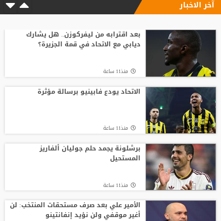
آخر الاخبار
منذ11 ساعة
السباق على رئاسة "الفيفا".. أول رئيس
رابطة وطنية يعارض ترشيح القطري الخليفي
بعد اقترابه من ليفركوزن.. هل يشارك
ديابي مع الاتحاد في قمة الجزيرة؟
منذ15 ساعة
منذ11 ساعة
الفيفا يصرف مكافآت الأردن والأمير علي
يؤكد مجددا عدم دعمه لإنفانتينو
الاتحاد يودع فابينيو برسالة مؤثرة
منذ14 ساعة
منذ11 ساعة
بعمر 16 عاما.. لاعب يدخل تاريخ سبارتاك
موسكو برقم قياسي جديد
برشلونة يجمد حلم جوليان ألفاريز
المستحيل
منذ16 ساعة
منذ11 ساعة
الأمير علي بعد صرف مستحقات المنتخب: لن
أغير موقفي ولن نؤيد إنفانتينو