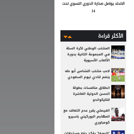
الاتحاد يواصل صدارة الدوري النسوي تحت
14
الأكثر قراءة
المنتخب الوطني لكرة السلة
في المجموعة الثانية بدورة
الألعاب الآسيوية
لاعب منتخب النشامى أبو طه
ينضم لنادي نيوم السعودي
انطلاق منافسات بطولة
الحسن الدولية العاشرة
للتايكواندو
الفيصلي يقرر عدم التعاقد مع
المهاجم البوركيني باسيرو
كومباوري
"اليويفا" يؤكد دفع مستحقات