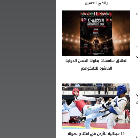
يلتقي الحسين
وأعلن الاتحاد النمساوي مساء السبت تجديد عقد مدرب المنتخب رالف رانغينك حتى عام 2028،
انطلاق منافسات بطولة الحسن الدولية
العاشرة للتايكواندو
15 ميدالية للأردن في افتتاح بطولة