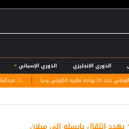
الدوري الانجليزي
الدوري الإسباني
15 ميدالية للأردن في افتتاح بطولة الحسن للتايكواندو
هدد انتقال يايسله إلى ميلان