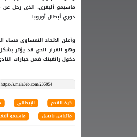
ماسيمو أليغري، الذي رحل عن 
دوري أبطال أوروبا.
وهو القرار الذي قد يؤثر بشكل 
دخول رانغينك ضمن خيارات النادي
كرة القدم
الإيطالي
د
ماتياس يايسل
ماسيمو أليغ