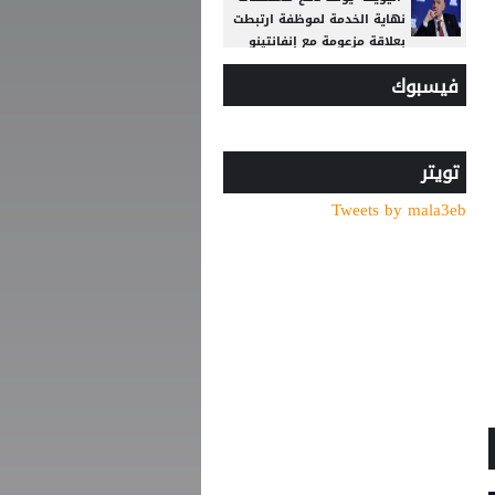
نهاية الخدمة لموظفة ارتبطت
بعلاقة مزعومة مع إنفانتينو
فيسبوك
مع انطلاق الموسم الكروي..
تطبيق تقنية حكم الفيديو
المساعد لأول مرة
الاتحاد يواصل صدارة الدوري
تويتر
النسوي تحت 14
Tweets by mala3eb
وفاة والد ليونيل ميسي عن
68 عاما
قبل بداية الموسم الجديد..
رونالدو يوجه صدمة كبرى إلى
جماهير النصر السعودي
4 أندية تتنافس على كأس
السوبر الأردني.. الفيصلي
يواجه الوحدات والرمثا يلتقي
الحسين