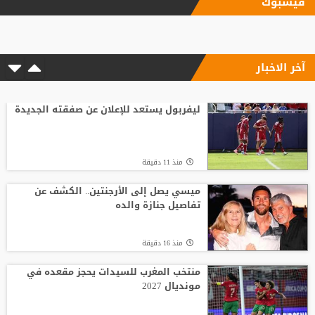
فيسبوك
ليفربول يحسم صفقة أراخو لاعب برشلونة
آخر الاخبار
منذ17 ساعة
الاتحاد الإنجليزي يقر قواعد جديدة بعد
مأساة وفاة لاعب شاب
ليفربول يستعد للإعلان عن صفقته الجديدة
منذ23 ساعة
منذ 11 دقيقة
باريس سان جيرمان يتوصل إلى اتفاق مع
فيران توريس
ميسي يصل إلى الأرجنتين.. الكشف عن
تفاصيل جنازة والده
منذ16 ساعة
منذ 16 دقيقة
وفاة والد ليونيل ميسي عن 68 عاما
منتخب المغرب للسيدات يحجز مقعده في
مونديال 2027
منذ24 ساعة