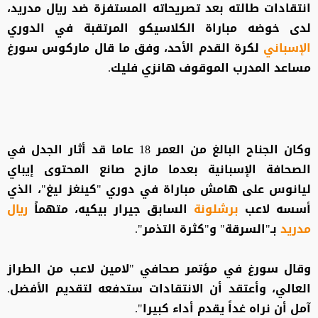
انتقادات طالته بعد تصريحاته المستفزة ضد ريال مدريد،
لدى خوضه مباراة الكلاسيكو المرتقبة في الدوري
الإسباني
لكرة القدم الأحد، وفق ما قال ماركوس سورغ
مساعد المدرب الموقوف هانزي فليك.
وكان الجناح البالغ من العمر 18 عاما قد أثار الجدل في
الصحافة الإسبانية بعدما مازح صانع المحتوى إيباي
ليانوس على هامش مباراة في دوري "كينغز ليغ"، الذي
أسسه لاعب
برشلونة
السابق جيرار بيكيه، متهماً
ريال
مدريد
بـ"السرقة" و"كثرة التذمر".
وقال سورغ في مؤتمر صحافي "لامين لاعب من الطراز
العالي، وأعتقد أن الانتقادات ستدفعه لتقديم الأفضل.
آمل أن نراه غداً يقدم أداء كبيرا".