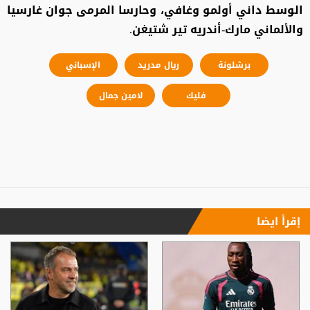
الوسط داني أولمو وغافي، وحارسا المرمى جوان غارسيا
والألماني مارك-أندريه تير شتيغن.
برشلونة
ريال مدريد
الإسباني
فليك
لامين جمال
إقرأ ايضا