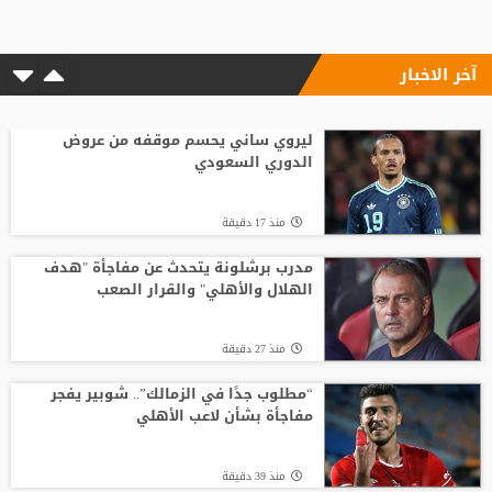
آخر الاخبار
منذ12 ساعة
الاتحاد الإنجليزي يقر قواعد جديدة بعد
مأساة وفاة لاعب شاب
ليروي ساني يحسم موقفه من عروض
الدوري السعودي
منذ18 ساعة
منذ 17 دقيقة
باريس سان جيرمان يتوصل إلى اتفاق مع
فيران توريس
مدرب برشلونة يتحدث عن مفاجأة "هدف
الهلال والأهلي" والقرار الصعب
منذ11 ساعة
منذ 27 دقيقة
وفاة والد ليونيل ميسي عن 68 عاما
“مطلوب جدًا في الزمالك”.. شوبير يفجر
مفاجأة بشأن لاعب الأهلي
منذ19 ساعة
منذ 39 دقيقة