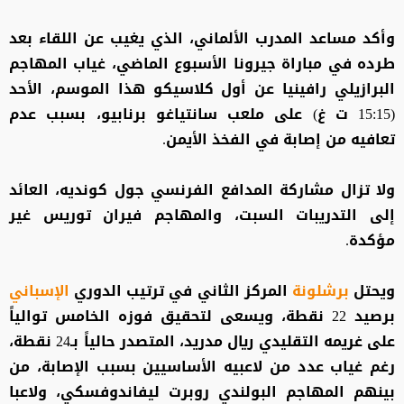
وأكد مساعد المدرب الألماني، الذي يغيب عن اللقاء بعد
طرده في مباراة جيرونا الأسبوع الماضي، غياب المهاجم
البرازيلي رافينيا عن أول كلاسيكو هذا الموسم، الأحد
(15:15 ت غ) على ملعب سانتياغو برنابيو، بسبب عدم
تعافيه من إصابة في الفخذ الأيمن.
ولا تزال مشاركة المدافع الفرنسي جول كونديه، العائد
إلى التدريبات السبت، والمهاجم فيران توريس غير
مؤكدة.
ويحتل
برشلونة
المركز الثاني في ترتيب الدوري
الإسباني
برصيد 22 نقطة، ويسعى لتحقيق فوزه الخامس توالياً
على غريمه التقليدي ريال مدريد، المتصدر حالياً بـ24 نقطة،
رغم غياب عدد من لاعبيه الأساسيين بسبب الإصابة، من
بينهم المهاجم البولندي روبرت ليفاندوفسكي، ولاعبا