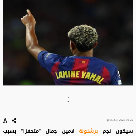
"
"
2025-10-25 | 05:33 م
سيكون نجم
برشلونة
لامين جمال "متحفزا" بسبب