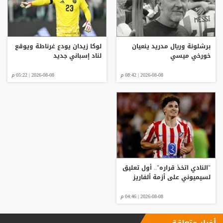
برشلونة وريال مدريد ينعيان
لوكا زيدان يودع غرناطة ويوقع
خورخي ميسي
لناد إسباني جديد
2026-08-08 | 08:42 م
2026-08-08 | 05:22 م
"النادي اتخذ قراره".. أول تعليق
لسيميوني على أزمة ألفاريز
2026-08-08 | 04:46 م
أخبار متعلقة