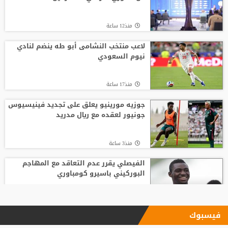
منذ12 ساعة
لاعب منتخب النشامى أبو طه ينضم لنادي
نيوم السعودي
منذ17 ساعة
جوزيه مورينيو يعلق على تجديد فينيسيوس
جونيور لعقده مع ريال مدريد
منذ3 ساعة
الفيصلي يقرر عدم التعاقد مع المهاجم
البوركيني باسيرو كومباوري
منذ17 ساعة
فيسبوك
ليفربول يحسم صفقة أراخو لاعب برشلونة