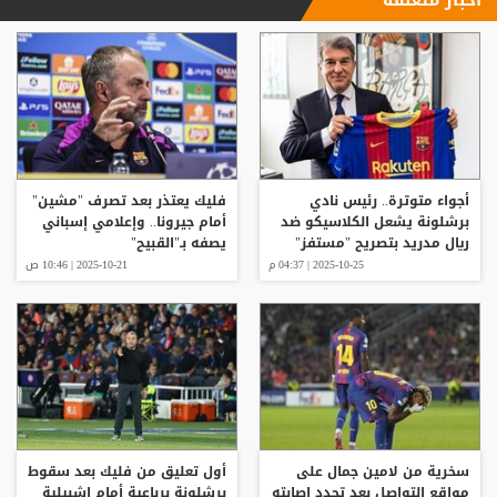
أجواء متوترة.. رئيس نادي
فليك يعتذر بعد تصرف "مشين"
برشلونة يشعل الكلاسيكو ضد
أمام جيرونا.. وإعلامي إسباني
ريال مدريد بتصريح "مستفز"
يصفه بـ"القبيح"
2025-10-25 | 04:37 م
2025-10-21 | 10:46 ص
سخرية من لامين جمال على
أول تعليق من فليك بعد سقوط
مواقع التواصل بعد تجدد إصابته
برشلونة برباعية أمام إشبيلية