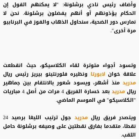
وأضاف رئيس نادي برشلونة: "لا يمكنهم القول إن
الحكام يؤذونهم أو أنهم يفضلون برشلونة. نحن لا
نمارس دور الضحية، سنحاول الذهاب والفوز في البرنابيو
مرة أخرى".
وتسود أجواء متوترة لقاء الكلاسيكو، حيث انقطعت
علاقة خوان
لابورتا
ونظيره فلورنتينو بيريز رئيس ريال
مدريد
منذ أشهر، ويسود شعور بالانتقام بين جماهير
ريال
مدريد
بعد خسارة الفريق 4 مرات من أصل 4 مباريات
"الكلاسيكو" في الموسم الماضي.
ويتصدر فريق ريال
مدريد
جول ترتيب الليغا برصيد 24
نقطا، متقدما بفارق نقطتين على وصيفه برشلونة حامل
اللقب.