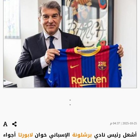
"
"
2025-10-25 | 04:37 م
أشعل رئيس نادي
برشلونة
الإسباني خوان
لابورتا
أجواء