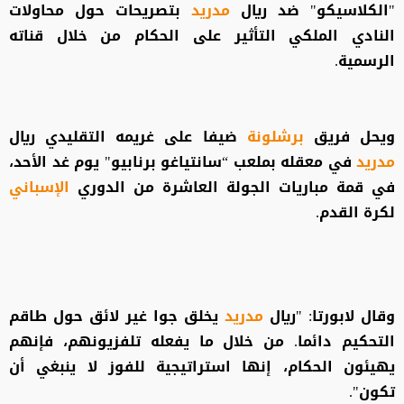
"الكلاسيكو" ضد ريال
مدريد
بتصريحات حول محاولات
النادي الملكي التأثير على الحكام من خلال قناته
الرسمية.
ويحل فريق
برشلونة
ضيفا على غريمه التقليدي ريال
مدريد
في معقله بملعب “سانتياغو برنابيو" يوم غد الأحد،
في قمة مباريات الجولة العاشرة من الدوري
الإسباني
لكرة القدم.
وقال لابورتا: "ريال
مدريد
يخلق جوا غير لائق حول طاقم
التحكيم دائما. من خلال ما يفعله تلفزيونهم، فإنهم
يهيئون الحكام، إنها استراتيجية للفوز لا ينبغي أن
تكون".