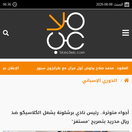
السبت
2026-08-08
06:36
قود.. محمد صلاح يخوض أول مران مع طرابزون سبور
الإعلان عن تأسيس
الدوري الإسباني
أجواء متوترة.. رئيس نادي برشلونة يشعل الكلاسيكو ضد
ريال مدريد بتصريح "مستفز"