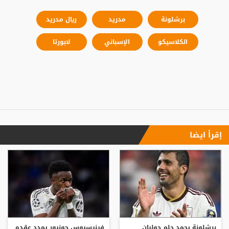
برشلونة
مدريد
ريال مدريد
الكلاسيكو
الإسباني
لابورتا
إقرأ ايضا
برشلونة يجمد حلم جوليان
فينيسيوس جونيور يمدد عقده