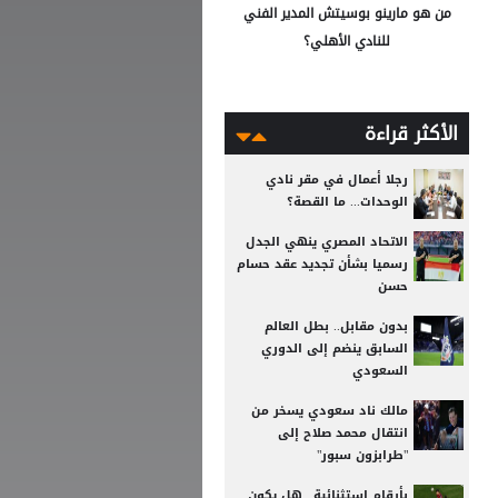
من هو مارينو بوسيتش المدير الفني
للنادي الأهلي؟
الأكثر قراءة
رجلا أعمال في مقر نادي
الوحدات... ما القصة؟
الاتحاد المصري ينهي الجدل
رسميا بشأن تجديد عقد حسام
حسن
بدون مقابل.. بطل العالم
السابق ينضم إلى الدوري
السعودي
مالك ناد سعودي يسخر من
انتقال محمد صلاح إلى
"طرابزون سبور"
بأرقام استثنائية.. هل يكون