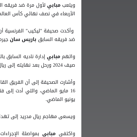
ويلعب
لأول مرة ضد فريقه ا
مبابي
الأربعاء في نصف نهائي كأس العالم للأندية 2025 التي تقام في الولايات ا
وأكدت صحيفة "ليكيب" الفرنسية أن
ضد فريقه السابق
جيرم
باريس سان
واتهم
إدارة ناديه السابق ب
مبابي
صيف 2024 ورحل بعد نهايته إلى ريال مدريد.
وأشارت الصحيفة إلى أن الفريق القان
يونيو الماضي.
ويسعى مهاجم ريال مدريد إلى تهدئة 
واكتفى
بمواصلة الإجراءات
مبابي