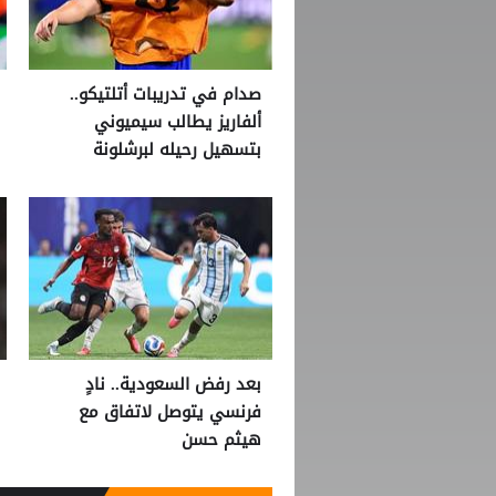
صدام في تدريبات أتلتيكو..
ألفاريز يطالب سيميوني
بتسهيل رحيله لبرشلونة
بعد رفض السعودية.. نادٍ
فرنسي يتوصل لاتفاق مع
هيثم حسن