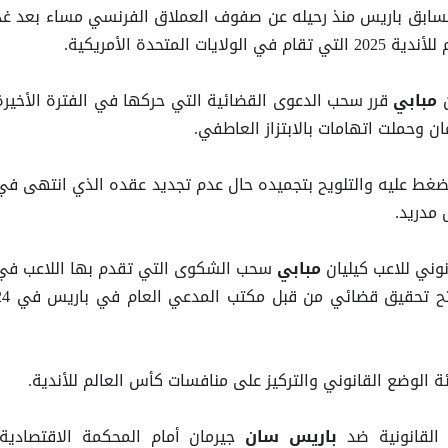
لسابق باريس منذ رحيله عن صفوف العملاق الفرنسي مساء بعد غدٍ
لمتحدة الأمريكية.
قرر سحب الدعوى القضائية التي حركها في الفترة الأخيرة
مبابي
ان وحملت اتهامات بالابتزاز العاطفي.
الضغط عليه والتلويح بتجميده حال عدم تجديد عقده الذي انتهى في
وني للاعب كيليان
سحب الشكوى التي تقدم بها اللاعب في
مبابي
16 مايو الماضي، والتي أدت إلى فتح تحقيق قضائي من قبل م
الوضع القانوني والتركيز على منافسات كأس العالم للأندية.
 القانونية ضد
جيرمان أمام المحكمة الاقتصادية،
باريس سان