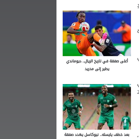
أغلى صفقة في تاريخ الريال.. ديوماندي
يطير إلى مدريد
كتب المدعي العام في باريس في 24
بعد خطف يايسله.. نيوكاسل يهدد صفقة