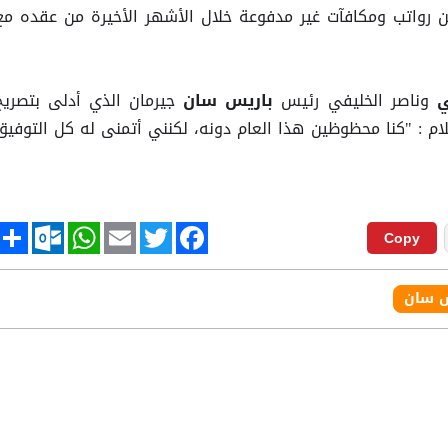
55 مليون يورو من رواتب ومكافآت غير مدفوعة خلال الأشهر الأخيرة من عقده مع
وناصر الخليفي رئيس
جيرمان الذي أدلى بتصريح
ي
باريس سان
لام : "كنا محظوظين هذا العام دونه، لكنني أتمنى له كل التوفيق
tlook.com
hare
WhatsApp
Email
Twitter
Facebook
Copy
س سان