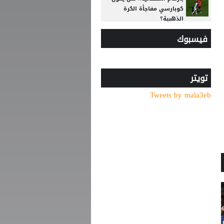
كوبارسي مفاجأة الكرة
الذهبية؟
فيسبوك
ضربة أوروبية.. مقترح إنفانتينو
يلقى رفضًا جديدًا
بقيمة 30 مليون يورو.. الاتحاد
يُنهي تفاصيل صفقة العيار
تويتر
الثقيل!
Tweets by mala3eb
من الأهلي السعودي
للبريميرليج.. يايسله يقود
نيوكاسل رسميًا
"اليويفا" يدخل تعديلات جذرية
على لائحة إيقاف اللاعبين
بسبب تراكم الإنذارات
كشف سر تأجيل مؤتمر
الزاكي.. هل يتكرر سيناريو
عموتة؟