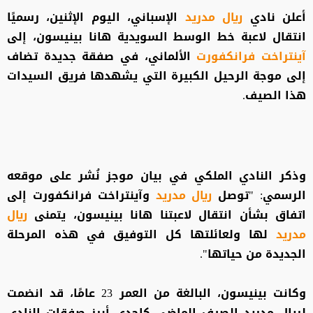
أعلن نادي
ريال مدريد
الإسباني، اليوم الإثنين، رسميًا
انتقال لاعبة خط الوسط السويدية هانا بينيسون، إلى
آينتراخت فرانكفورت
الألماني، في صفقة جديدة تضاف
إلى موجة الرحيل الكبيرة التي يشهدها فريق السيدات
هذا الصيف.
وذكر النادي الملكي في بيان موجز نُشر على موقعه
الرسمي: "توصل
ريال مدريد
وآينتراخت فرانكفورت إلى
اتفاق بشأن انتقال لاعبتنا هانا بينيسون، يتمنى
ريال
مدريد
لها ولعائلتها كل التوفيق في هذه المرحلة
الجديدة من حياتها".
وكانت بينيسون، البالغة من العمر 23 عامًا، قد انضمت
لريال مدريد الصيف الماضي كإحدى أبرز صفقات النادي