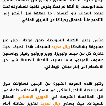
لخط الوسط، إلا أنها لم تحظَ بفرص كافية للمشاركة تحت
قيادة المدرب باو كيسادا، ما دفعها قبل أشهر إلى
التلميح علناً باحتمال رحيلها عن الفريق الملكي.
ويأتي رحيل اللاعبة السويدية ضمن موجة رحيل غير
مسبوقة يشهدها
ريال مدريد
للسيدات هذا الصيف، حيث
غادرت كل من ميسا وتيريزا، ووير وروثيو وفيلر وياسمين
صفوف الفريق، فيما تقترب اللاعبة الصينية شي من
الانضمام إلى إنتر ميلان الإيطالي.
وتثير هذه الموجة الكبيرة من الرحيل تساؤلات حول
استراتيجية النادي الملكي في قسم السيدات، خاصة في
ظل المنافسة الشرسة في
الدوري الإسباني
الممتاز
للسيدات، حيث يسعى
ريال مدريد
لتعزيز مكانته أمام