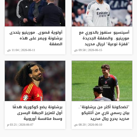
أسينسيو: سنفوز بالدوري مع
أولوية قصوى.. مورينيو يتحدى
مورينيو.. والصفقة الجديدة
برشلونة ويصر على هذه
"قفزة نوعية" لريال مدريد
الصفقة
2026-06-15 | 09:58 ص
2026-06-11 | 11:04 ص
"تضحكوننا أكثر من برشلونة"..
برشلونة يضع كوكوريلا هدفًا
بيان رسمي ناري من أتلتيكو
أول لتعزيز الجبهة اليسرى
مدريد يحرج ريال مدريد
وسط منافسة أوروبية
2026-06-10 | 08:20 ص
2026-06-07 | 03:21 م