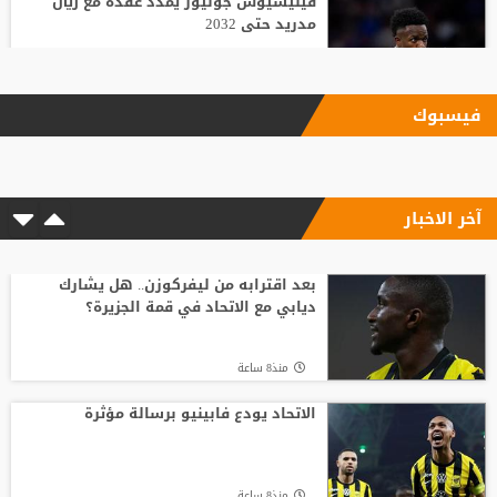
فينيسيوس جونيور يمدد عقده مع ريال
مدريد حتى 2032
منذ10 ساعة
فيسبوك
بعد رفض السعودية.. نادٍ فرنسي يتوصل
لاتفاق مع هيثم حسن
آخر الاخبار
منذ23 ساعة
وسط صراع برشلونة وريال مدريد على ضمه..
رودري يحسم قراره ويختار وجهته المقبلة
بعد اقترابه من ليفركوزن.. هل يشارك
ديابي مع الاتحاد في قمة الجزيرة؟
منذ13 ساعة
منذ8 ساعة
تصريح رسمي يعقد مهمة برشلونة في
صفقة المستقبل
الاتحاد يودع فابينيو برسالة مؤثرة
منذ20 ساعة
منذ8 ساعة