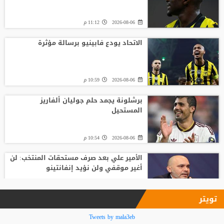
2026-08-06
11:12 م
الاتحاد يودع فابينيو برسالة مؤثرة
2026-08-06
10:59 م
برشلونة يجمد حلم جوليان ألفاريز
المستحيل
2026-08-06
10:54 م
الأمير علي بعد صرف مستحقات المنتخب: لن
أغير موقفي ولن نؤيد إنفانتينو
2026-08-06
09:33 م
تويتر
فينيسيوس جونيور يمدد عقده مع ريال
Tweets by mala3eb