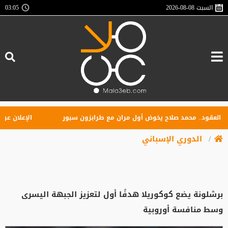
السبت
2026-08-08
03:05
قود.. محمد صلاح يخوض أول مران مع طرابزون سبور
الإعلان عن تأسيس
الدوري الإسباني
برشلونة يضع كوكوريلا هدفًا أول لتعزيز الجبهة اليسرى
وسط منافسة أوروبية