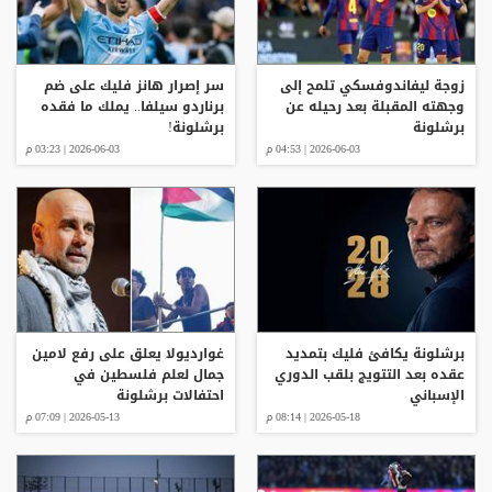
زوجة ليفاندوفسكي تلمح إلى
سر إصرار هانز فليك على ضم
وجهته المقبلة بعد رحيله عن
برناردو سيلفا.. يملك ما فقده
برشلونة
برشلونة!
2026-06-03 | 04:53 م
2026-06-03 | 03:23 م
برشلونة يكافئ فليك بتمديد
غوارديولا يعلق على رفع لامين
عقده بعد التتويج بلقب الدوري
جمال لعلم فلسطين في
الإسباني
احتفالات برشلونة
2026-05-18 | 08:14 م
2026-05-13 | 07:09 م