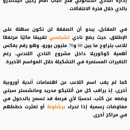
إدارة النادي الكتالوني فتح الباب أمام رحيل أليخاندرو
بالدي خلال فترة الانتقالات.
في المقابل، يبدو أن الصفقة لن تكون سهلة على
الإطلاق، حيث يضع نادي
تشيلسي
تقييمًا ماليًا مرتفعًا
للاعب يتراوح ما بين 60 و70 مليون يورو، وهو رقم يعكس
أهمية كوكوريلا داخل مشروع النادي اللندني، رغم
التغيرات المستمرة في التشكيلة خلال المواسم الأخيرة.
كما لم يغب اسم اللاعب عن اهتمامات أندية أوروبية
أخرى، إذ يراقب كل من أتلتيكو مدريد ومانشستر سيتي
وضعه عن كثب، تحسبًا لأي فرصة قد تسمح بالدخول في
مفاوضات رسمية إذا تحرك
برشلونة
أو تعثرت خططهم
في مراكز أخرى.