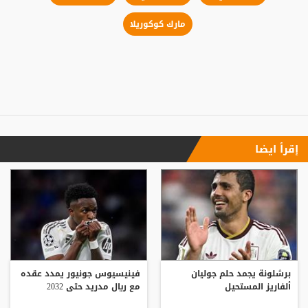
مارك كوكوريلا
إقرأ ايضا
برشلونة يجمد حلم جوليان
فينيسيوس جونيور يمدد عقده
ألفاريز المستحيل
مع ريال مدريد حتى 2032