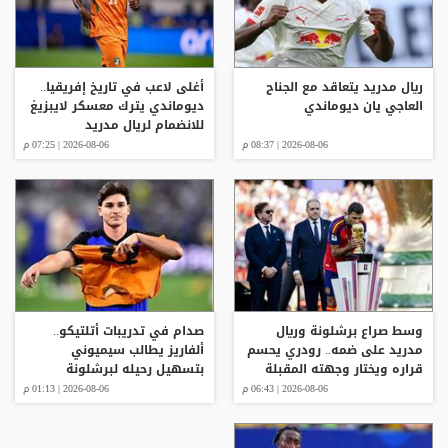
ريال مدريد يتعاقد مع الجناح
أغلى لاعب في تاريخ إفريقيا..
العاجي يان ديوماندي
ديوماندي يترك معسكر لايبزيغ
للانضمام لريال مدريد
2026-08-06 | 08:37 م
2026-08-06 | 07:25 م
وسط صراع برشلونة وريال
صدام في تدريبات أتلتيكو..
مدريد على ضمه.. رودري يحسم
ألفاريز يطالب سيميوني
قراره ويختار وجهته المقبلة
بتسهيل رحيله لبرشلونة
2026-08-06 | 06:43 م
2026-08-06 | 01:13 م