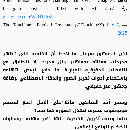
Some football fans are claiming that Kylian Mbappé’s latest
Instagram post is filled with AI fans! 🤯
pic.twitter.com/W8NTfIrSlo
July 7,
— The Touchline | Football Coverage (@TouchlineX)
2025
لكن الجمهور سرعان ما لاحظ أن الخلفية التي تظهر
مدرجات ممتلئة بجماهير ريال مدريد، لا تتطابق مع
اللقطات الحقيقية للمباراة، ما دفع البعض لاتهامه
باستخدام أدوات تحرير الصور والذكاء الاصطناعي لإضافة
جمهور غير حقيقي.
وسخر أحد المتابعين قائلا:"على الأقل ادفع لمصمم
فوتوشوب محترف ليعدل الصورة كما يجب!"
بينما وصف آخرون الخطوة بأنها "غير مهنية" ومحاولة
لتضخيم الواقع الإعلامي.