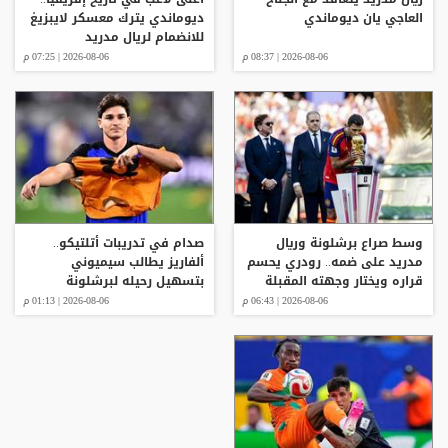
العاجي يان ديوماندي
ديوماندي يترك معسكر لايبزيغ
للانضمام لريال مدريد
2026-08-06 | 08:37 م
2026-08-06 | 07:25 م
وسط صراع برشلونة وريال
صدام في تدريبات أتلتيكو..
مدريد على ضمه.. رودري يحسم
ألفاريز يطالب سيميوني
قراره ويختار وجهته المقبلة
بتسهيل رحيله لبرشلونة
2026-08-06 | 06:43 م
2026-08-06 | 01:13 م