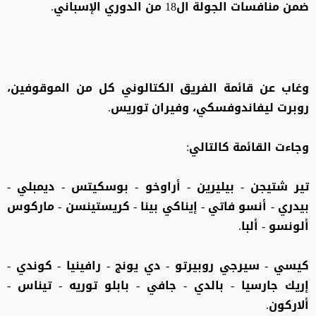
ضمن منافسات الجولة ال18 من الدوري الإسباني.
وغاب عن قائمة الفريق الكتالوني كل من الموقوفين،
روبرت ليفاندوفسكي، وفيران توريس.
وجاءت القائمة كالتالي:
تير شتيجن - بيليرين - أراوخو - بوسكيتس - ديمبلي -
بيدري - أنسو فاتي - إيناكي بينا - كريستينسن - ماركوس
ألونسو - ألبا.
كيسي - سيرجي روبيرتو - دي يونج - رافينيا - كوندي -
إريك جارسيا - بالدي - جافي - بابلو توريه - تيناس -
ألاركون.