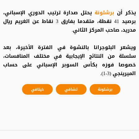
يذكر أن
برشلونة
يحتل صدارة ترتيب الدوري الإسباني،
برصيد 41 نقطة، متقدما بفارق 3 نقاط عن الغريم ريال
مدريد، صاحب المركز الثاني.
ويشعر البلوجرانا بالنشوة في الفترة الأخيرة، بعد
سلسلة من النتائج الإيجابية في مختلف المنافسات،
خصوصا فوزه بكأس السوبر الإسباني على حساب
الميرينجي (3-1).
برشلونة
تشافي
خيتافي