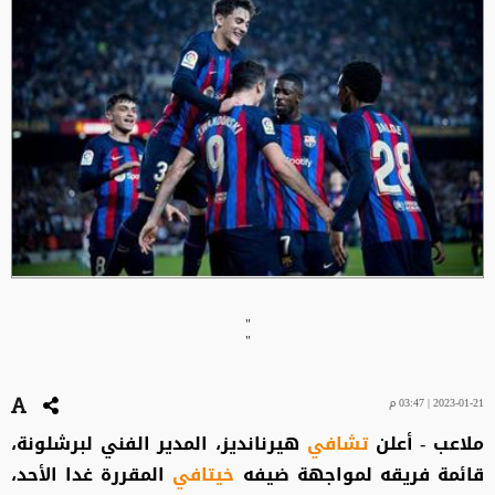
"
"
2023-01-21 | 03:47 م
ملاعب - أعلن
تشافي
هيرنانديز، المدير الفني لبرشلونة،
قائمة فريقه لمواجهة ضيفه
خيتافي
المقررة غدا الأحد،