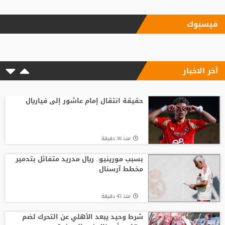
منذ15 ساعة
فيسبوك
بعد رفض السعودية.. نادٍ فرنسي يتوصل
لاتفاق مع هيثم حسن
آخر الاخبار
منذ1 ساعة
6 أسئلة محورية تنتظر بادو الزاكي مع منتخب
الأردن
حقيقة انتقال إمام عاشور إلى فياريال
منذ20 ساعة
منذ 36 دقيقة
بعد حسم صفقة صلاح.. طرابزون سبور يكثف
ضغطه لضم نجم الهلال
بسبب مورينيو.. ريال مدريد متفائل بتدمير
مخطط آرسنال
منذ18 ساعة
منذ 45 دقيقة
الصاعقة تضرب الملعب مباشرة.. وفاة لاعب
شاب أمام أعين الجماهير
شرط وحيد يبعد الأهلي عن التحرك لضم