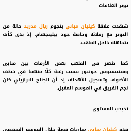
توتر العلاقات
شهدت علاقة
كيليان مبابي
بنجوم
ريال مدريد
حالة من
التوتر مع زملائه وخاصة جود بيلينجهام، إذ بدى كأنه
يتجاهله داخل الملعب.
كما ظهر في الملعب بعض الأزمات بين مبابي
وفينيسيوس جونيور بسبب رغبة كلًا منهما في خطف
الأضواء، وتسجيل الأهداف إذ أن الجناح البرازيلي كان
نجم الفريق في الموسم المقبل.
تذبذب المستوى
قدم
كيليان مبابي
مباريات قوية خلال الموسم المنقضي