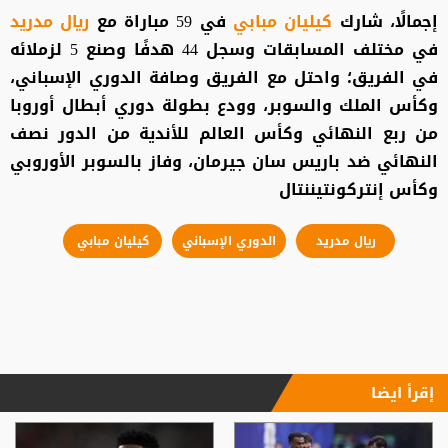
إجمالًا، شارك
كيليان مبابي
في 59 مباراة مع
ريال مدريد
في مختلف المسابقات وسجل 44 هدفًا وصنع 5 لزملائه
في الفريق؛ واحتل مع الفريق وصافة الدوري الإسباني،
وكأس الملك والسوبر، وودع بطولة دوري أبطال أوروبا
من ربع النهائي وكأس العالم للأندية من الدور نصف
النهائي ضد باريس سان جيرمان، وفاز بالسوبر الأوروبي
وكأس إنتركونتيننتال
ريال مدريد
الدوري الإسباني
كيليان مبابي
إقرأ ايضا