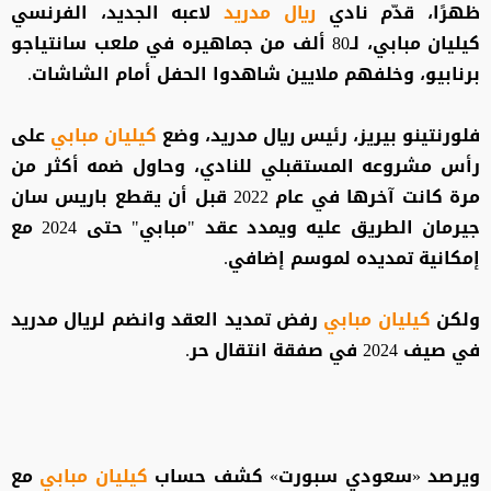
ظهرًا، قدّم نادي
ريال مدريد
لاعبه الجديد، الفرنسي
كيليان مبابي، لـ80 ألف من جماهيره في ملعب سانتياجو
برنابيو، وخلفهم ملايين شاهدوا الحفل أمام الشاشات.
فلورنتينو بيريز، رئيس ريال مدريد، وضع
كيليان مبابي
على
رأس مشروعه المستقبلي للنادي، وحاول ضمه أكثر من
مرة كانت آخرها في عام 2022 قبل أن يقطع باريس سان
جيرمان الطريق عليه ويمدد عقد "مبابي" حتى 2024 مع
إمكانية تمديده لموسم إضافي.
ولكن
كيليان مبابي
رفض تمديد العقد وانضم لريال مدريد
في صيف 2024 في صفقة انتقال حر.
ويرصد «سعودي سبورت» كشف حساب
كيليان مبابي
مع