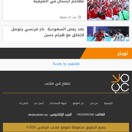
مهاجم أرسنال في الصيفية
منذ16 ساعة
منذ 55 دقيقة
بعد رفض السعودية.. نادٍ فرنسي يتوصل
لاتفاق مع هيثم حسن
منذ1 ساعة
تويتر
لماذا يعد انتقال فينيسيوس إلى أرسنال
Tweets by mala3eb
مقامرة؟
تصفح في ملاعب
منذ1 ساعة
سر رضوخ ريال مدريد لمطالب فينيسيوس
الرئيسية
من نحن
عن الموقع
شروط الإستخدام
أرسل خبر
اتصل بنا
الهاتف:
96265805580+
البريد الإلكترونى:
info@mala3eb.com
منذ2 ساعة
جميع الحقوق محفوظة لموقع ملاعب الرياضي 2026©
جبهة أوروبية وصديق قديم.. ماذا ينتظر