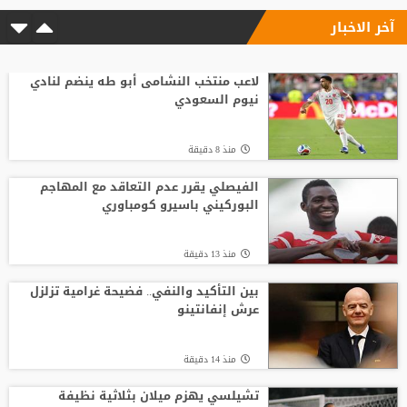
آخر الاخبار
منذ2 ساعة
قبل بداية الموسم الجديد.. رونالدو يوجه
صدمة كبرى إلى جماهير النصر السعودي
لاعب منتخب النشامى أبو طه ينضم لنادي
نيوم السعودي
منذ1 ساعة
منذ 8 دقيقة
تشيلسي يهزم ميلان بثلاثية نظيفة
الفيصلي يقرر عدم التعاقد مع المهاجم
البوركيني باسيرو كومباوري
منذ 20 دقيقة
منذ 13 دقيقة
محمد صلاح ينعش خزائن طرابزون سبور في 3
أيام
بين التأكيد والنفي.. فضيحة غرامية تزلزل
عرش إنفانتينو
منذ 24 دقيقة
منذ 14 دقيقة
تشيلسي يهزم ميلان بثلاثية نظيفة