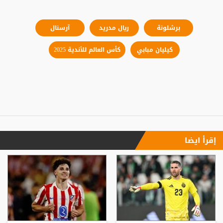
برشلونة
ريال مدريد
آرسنال
كيليان مبابي
كأس العالم للأندية 2025
إقرأ ايضا