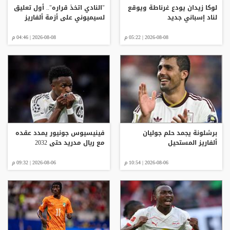
لوكا زيدان يودع غرناطة ويوقع
"النادي اتخذ قراره".. أول تعليق
لناد إسباني جديد
لسيميوني على أزمة ألفاريز
2026-08-08 | 05:22 م
2026-08-08 | 04:46 م
برشلونة يجمد حلم جوليان
فينيسيوس جونيور يمدد عقده
ألفاريز المستحيل
مع ريال مدريد حتى 2032
2026-08-06 | 10:54 م
2026-08-06 | 09:32 م