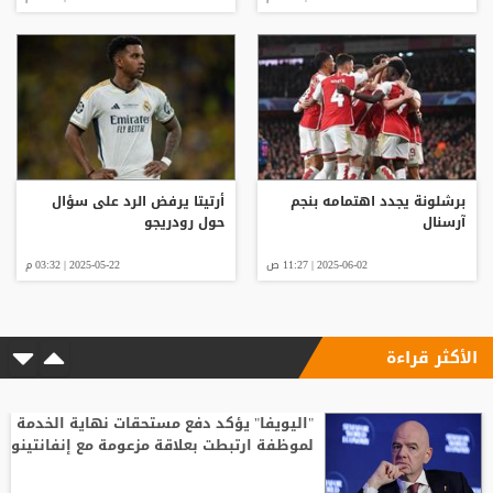
برشلونة يجدد اهتمامه بنجم
أرتيتا يرفض الرد على سؤال
آرسنال
حول رودريجو
2025-06-02 | 11:27 ص
2025-05-22 | 03:32 م
الأكثر قراءة
"اليويفا" يؤكد دفع مستحقات نهاية الخدمة
لموظفة ارتبطت بعلاقة مزعومة مع إنفانتينو