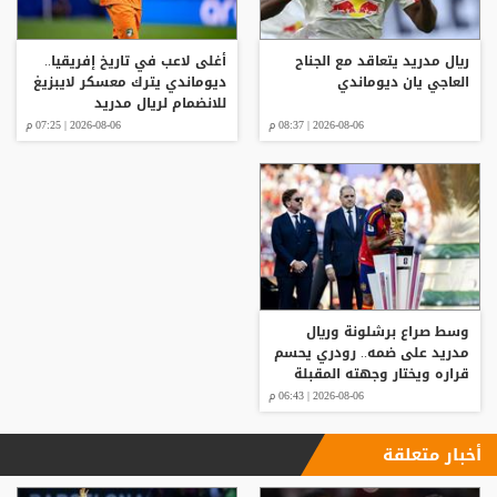
ريال مدريد يتعاقد مع الجناح
أغلى لاعب في تاريخ إفريقيا..
العاجي يان ديوماندي
ديوماندي يترك معسكر لايبزيغ
للانضمام لريال مدريد
2026-08-06 | 08:37 م
2026-08-06 | 07:25 م
وسط صراع برشلونة وريال
مدريد على ضمه.. رودري يحسم
قراره ويختار وجهته المقبلة
2026-08-06 | 06:43 م
أخبار متعلقة