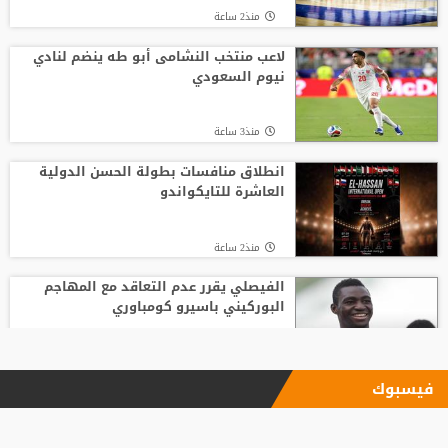
منذ2 ساعة
لاعب منتخب النشامى أبو طه ينضم لنادي
نيوم السعودي
منذ3 ساعة
انطلاق منافسات بطولة الحسن الدولية
العاشرة للتايكواندو
منذ2 ساعة
الفيصلي يقرر عدم التعاقد مع المهاجم
البوركيني باسيرو كومباوري
منذ3 ساعة
فيسبوك
"اليويفا" يؤكد دفع مستحقات نهاية الخدمة
لموظفة ارتبطت بعلاقة مزعومة مع إنفانتينو