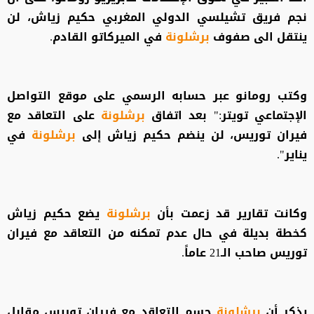
نجم فريق تشيلسي الدولي المغربي حكيم زياش، لن
ينتقل الى صفوف
برشلونة
في الميركاتو القادم.
وكتب رومانو عبر حسابه الرسمي على موقع التواصل
الإجتماعي تويتر:" بعد اتفاق
برشلونة
على التعاقد مع
فيران توريس، لن ينضم حكيم زياش إلى
برشلونة
في
يناير".
وكانت تقارير قد زعمت بأن
برشلونة
يضع حكيم زياش
كخطة بديلة في حال عدم تمكنه من التعاقد مع فيران
توريس صاحب الـ21 عاماً.
يذكر أن
برشلونة
حسم التعاقد مع فيران توريس مقابل