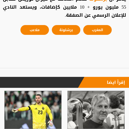
55 مليون يورو + 10 ملايين كإضافات، ويستعد النادي
للإعلان الرسمي عن الصفقة.
المغرب
برشلونة
ملاعب
إقرأ ايضا