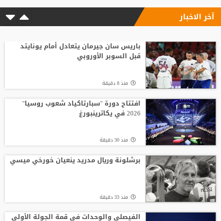
آخر الاخبار
منذ4 ساعة
"النادي اتخذ قراره".. أول تعليق لسيميوني
على أزمة ألفاريز
باريس سان جيرمان يتعادل أمام يونايتد
قبل السوبر الأوروبي
منذ4 ساعة
منذ 8 دقيقة
الاتحاد يواصل صدارة الدوري النسوي تحت 14
افتتاح دورة "سبارتاكياد شعوب روسيا"
2026 في يكاترينبورغ
منذ2 ساعة
منذ 30 دقيقة
افتتاح دورة "سبارتاكياد شعوب روسيا" 2026
في يكاترينبورغ
برشلونة وريال مدريد ينعيان خورخي ميسي
منذ 27 دقيقة
منذ 33 دقيقة
الفيصلي والوحدات في قمة الجولة الأولى