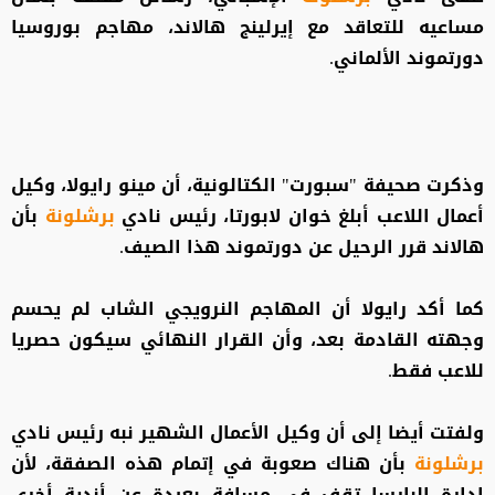
مساعيه للتعاقد مع إيرلينج هالاند، مهاجم بوروسيا
دورتموند الألماني.
وذكرت صحيفة "سبورت" الكتالونية، أن مينو رايولا، وكيل
أعمال اللاعب أبلغ خوان لابورتا، رئيس نادي
برشلونة
بأن
هالاند قرر الرحيل عن دورتموند هذا الصيف.
كما أكد رايولا أن المهاجم النرويجي الشاب لم يحسم
وجهته القادمة بعد، وأن القرار النهائي سيكون حصريا
للاعب فقط.
ولفتت أيضا إلى أن وكيل الأعمال الشهير نبه رئيس نادي
برشلونة
بأن هناك صعوبة في إتمام هذه الصفقة، لأن
إدارة البارسا تقف في مسافة بعيدة عن أندية أخرى