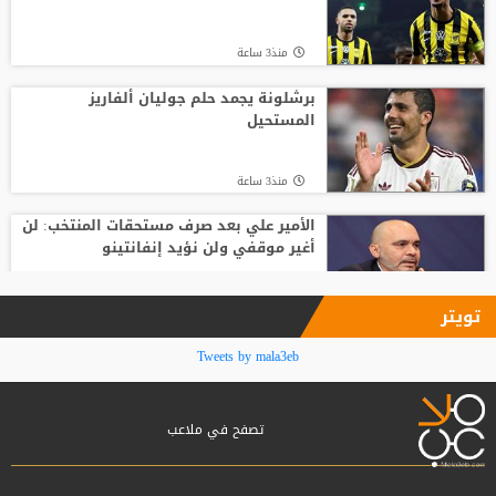
منذ15 ساعة
منذ3 ساعة
مدرب الأهلي الجديد ينذر بموسم صفري ..
برشلونة يجمد حلم جوليان ألفاريز
المستحيل
منذ12 ساعة
منذ3 ساعة
الأمير علي بعد صرف مستحقات المنتخب: لن
أغير موقفي ولن نؤيد إنفانتينو
منذ4 ساعة
تويتر
فينيسيوس جونيور يمدد عقده مع ريال
Tweets by mala3eb
مدريد حتى 2032
تصفح في ملاعب
منذ4 ساعة
بعد ساعات من توقيع العقود.. محمد صلاح