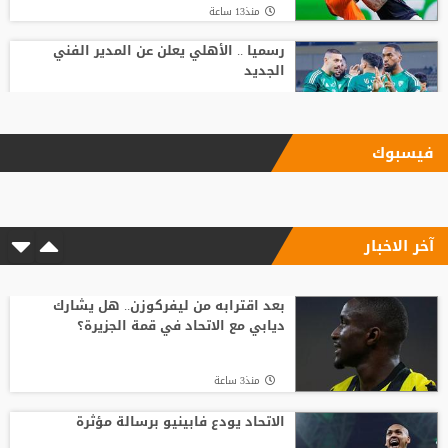
منذ13 ساعة
رسميا .. الأهلي يعلن عن المدير الفني
الجديد
منذ15 ساعة
فيسبوك
الاتحاد يودع فابينيو برسالة مؤثرة
آخر الاخبار
منذ3 ساعة
وسط صراع برشلونة وريال مدريد على ضمه..
رودري يحسم قراره ويختار وجهته المقبلة
بعد اقترابه من ليفركوزن.. هل يشارك
ديابي مع الاتحاد في قمة الجزيرة؟
منذ7 ساعة
منذ3 ساعة
أسطورة التحكيم الإنجليزي يلحق بمحمد
صلاح في تركيا رسميًا
الاتحاد يودع فابينيو برسالة مؤثرة