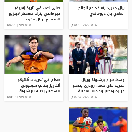
ريال مدريد يتعاقد مع الجناح
أغلى لاعب في تاريخ إفريقيا..
العاجي يان ديوماندي
ديوماندي يترك معسكر لايبزيغ
للانضمام لريال مدريد
2026-08-06 | 08:37 م
2026-08-06 | 07:25 م
وسط صراع برشلونة وريال
صدام في تدريبات أتلتيكو..
مدريد على ضمه.. رودري يحسم
ألفاريز يطالب سيميوني
قراره ويختار وجهته المقبلة
بتسهيل رحيله لبرشلونة
2026-08-06 | 06:43 م
2026-08-06 | 01:13 م