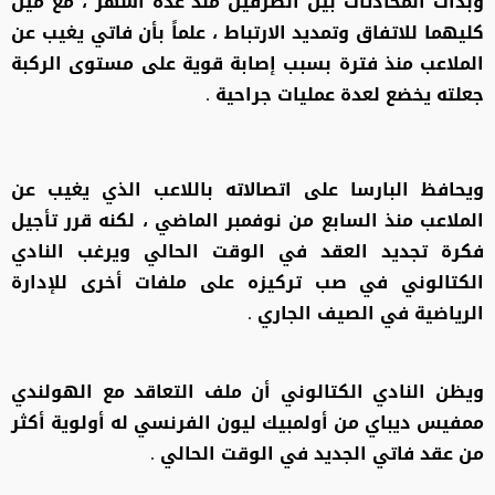
وبدأت المحادثات بين الطرفين منذ عدة أشهر ، مع ميل
كليهما للاتفاق وتمديد الارتباط ، علماً بأن فاتي يغيب عن
الملاعب منذ فترة بسبب إصابة قوية على مستوى الركبة
جعلته يخضع لعدة عمليات جراحية .
ويحافظ البارسا على اتصالاته باللاعب الذي يغيب عن
الملاعب منذ السابع من نوفمبر الماضي ، لكنه قرر تأجيل
فكرة تجديد العقد في الوقت الحالي ويرغب النادي
الكتالوني في صب تركيزه على ملفات أخرى للإدارة
الرياضية في الصيف الجاري .
ويظن النادي الكتالوني أن ملف التعاقد مع الهولندي
ممفيس ديباي من أولمبيك ليون الفرنسي له أولوية أكثر
من عقد فاتي الجديد في الوقت الحالي .