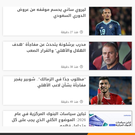
"النادي اتخذ قراره".. أول تعليق لسيميوني
على أزمة ألفاريز
ليروي ساني يحسم موقفه من عروض
الدوري السعودي
منذ19 ساعة
منذ 27 دقيقة
باريس سان جيرمان يتوصل إلى اتفاق مع
فيران توريس
مدرب برشلونة يتحدث عن مفاجأة "هدف
الهلال والأهلي" والقرار الصعب
منذ11 ساعة
منذ 38 دقيقة
لوكا زيدان يودع غرناطة ويوقع لناد إسباني
جديد
“مطلوب جدًا في الزمالك”.. شوبير يفجر
مفاجأة بشأن لاعب الأهلي
منذ19 ساعة
منذ 49 دقيقة
تباين سياسات البنوك المركزية في عام
2026: الموضوع الكلي الذي يجب على كل
متداول فهمه