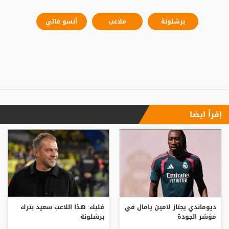
برشلونة
ملاعب
أنسو فاتي
إقرأ ايضا
ديوماندي يجتاز لامين يامال في
فليك: هذا اللاعب سعيد بترك
مؤشر الجودة
برشلونة