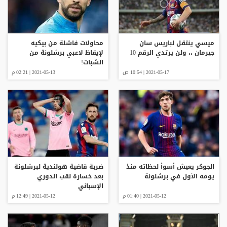
ميسي ينتقل لباريس سان
محاولات فاشلة من بيكيه
جيرمان ،، ولن يرتدي الرقم 10
لإيقاظ لاعبي برشلونة من
السُبات!
2021-05-17 | 10:54 ص
2021-05-13 | 02:21 م
الجوكر يعيش أسوأ لحظاته منذ
ضربة قاضية هولندية لبرشلونة
يومه الأول في برشلونة
بعد خسارة لقب الدوري
الإسباني
2021-05-12 | 01:40 م
2021-05-12 | 12:49 م