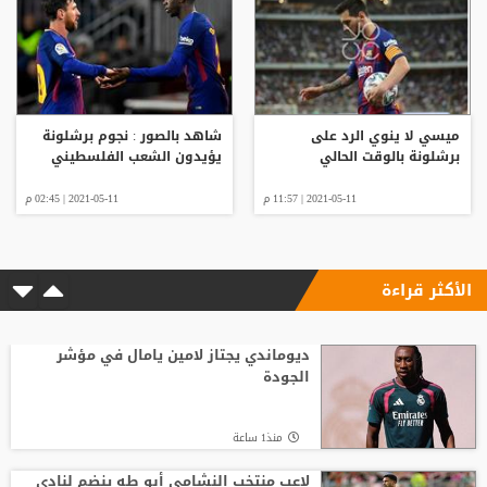
ميسي لا ينوي الرد على
شاهد بالصور : نجوم برشلونة
برشلونة بالوقت الحالي
يؤيدون الشعب الفلسطيني
2021-05-11 | 11:57 م
2021-05-11 | 02:45 م
الأكثر قراءة
ديوماندي يجتاز لامين يامال في مؤشر
الجودة
منذ1 ساعة
لاعب منتخب النشامى أبو طه ينضم لنادي