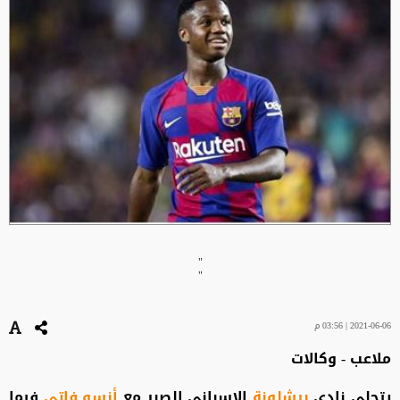
"
"
2021-06-06 | 03:56 م
ملاعب - وكالات
يتحلى نادي
برشلونة
الإسباني الصبر مع
أنسو فاتي
فيما