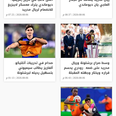
العاجي يان ديوماندي
ديوماندي يترك معسكر لايبزيغ
للانضمام لريال مدريد
2026-08-06 | 08:37 م
2026-08-06 | 07:25 م
وسط صراع برشلونة وريال
صدام في تدريبات أتلتيكو..
مدريد على ضمه.. رودري يحسم
ألفاريز يطالب سيميوني
قراره ويختار وجهته المقبلة
بتسهيل رحيله لبرشلونة
2026-08-06 | 06:43 م
2026-08-06 | 01:13 م