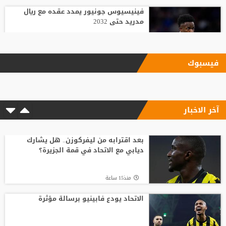
فينيسيوس جونيور يمدد عقده مع ريال
مدريد حتى 2032
منذ16 ساعة
فيسبوك
الاتحاد يودع فابينيو برسالة مؤثرة
آخر الاخبار
منذ15 ساعة
وسط صراع برشلونة وريال مدريد على ضمه..
رودري يحسم قراره ويختار وجهته المقبلة
بعد اقترابه من ليفركوزن.. هل يشارك
ديابي مع الاتحاد في قمة الجزيرة؟
منذ19 ساعة
منذ15 ساعة
قبل أن يلمس الكرة.. بالأرقام طرابزون يحصد
ثمار التعاقد مع محمد صلاح
الاتحاد يودع فابينيو برسالة مؤثرة
منذ20 ساعة