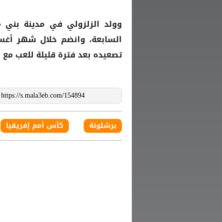
وولد
في مدينة بني مل
الزلزولي
السابعة، وانضم خلال شهر أ
تصعيده بعد فترة قليلة للعب مع ا
برشلونة
كأس أمم إفريقيا