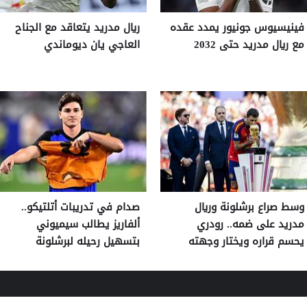
فينيسيوس جونيور يمدد عقده
ريال مدريد يتعاقد مع الجناح
مع ريال مدريد حتى 2032
العاجي يان ديوماندي
وسط صراع برشلونة وريال
صدام في تدريبات أتلتيكو..
مدريد على ضمه.. رودري
ألفاريز يطالب سيميوني
يحسم قراره ويختار وجهته
بتسهيل رحيله لبرشلونة
المقبلة