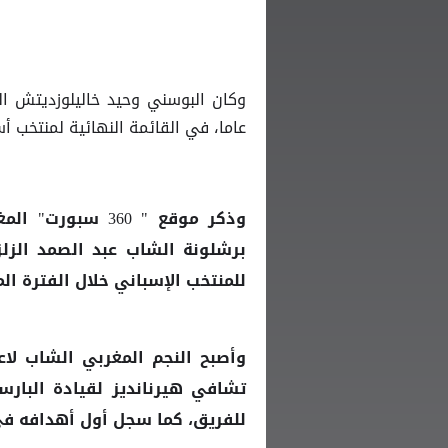
وكان البوسني وحيد خاليلوزديتش ال
عاما، في القائمة النهائية لمنتخب 
وذكر موقع " 360 سبورت" المغربي، أن الاتحاد الإسباني يمارس ضغوطا كبيرة على نجم
الشاب عبد الصمد الزلز
برشلونة
للمنتخب الإسباني خلال الفترة الم
وأصبح النجم المغربي الشاب لاع
تشافي هيرنانديز لقيادة البارس
للفريق، كما سجل أول أهدافه في التعادل 