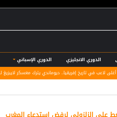
الدوري الانجليزي
الدوري الإسباني
يخ إفريقيا.. ديوماندي يترك معسكر لايبزيغ للانضمام لريال مدر
غط على الزلزولي لرفض استدعاء المغرب