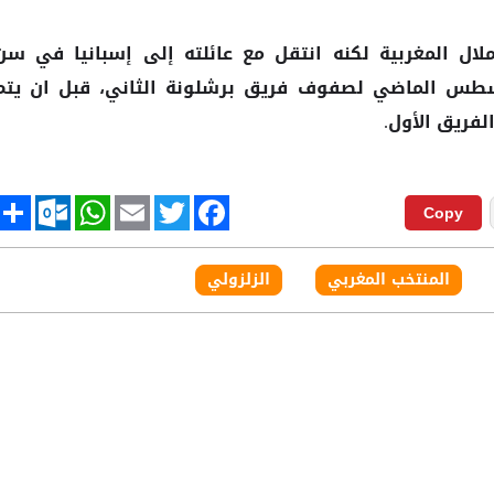
ال المغربية لكنه انتقل مع عائلته إلى إسبانيا في سن
غسطس الماضي لصفوف فريق
الثاني، قبل ان يتم
برشلونة
لفريق الأول.
tlook.com
hare
WhatsApp
Email
Twitter
Facebook
Copy
المنتخب المغربي
الزلزولي