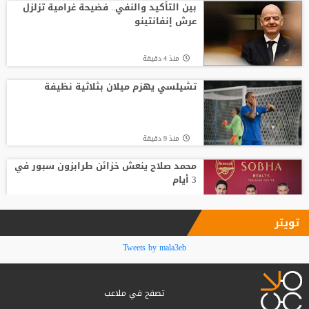
بين التأكيد والنفي.. فضيحة غرامية تزلزل
عرش إنفانتينو
منذ 10 دقيقة
منذ 4 دقيقة
"النادي اتخذ قراره".. أول تعليق لسيميوني
على أزمة ألفاريز
تشيلسي يهزم ميلان بثلاثية نظيفة
منذ2 ساعة
منذ 9 دقيقة
محمد صلاح ينعش خزائن طرابزون سبور في
3 أيام
منذ 14 دقيقة
تويتر
قبل بداية الموسم الجديد.. رونالدو يوجه
Tweets by mala3eb
صدمة كبرى إلى جماهير النصر السعودي
تصفح في ملاعب
منذ 54 دقيقة