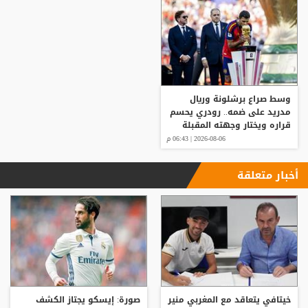
وسط صراع برشلونة وريال
مدريد على ضمه.. رودري يحسم
قراره ويختار وجهته المقبلة
2026-08-06 | 06:43 م
أخبار متعلقة
خيتافي يتعاقد مع المغربي منير
صورة: إيسكو يجتاز الكشف