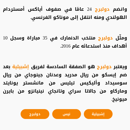
وانضم
دولبرج
24 عامًا في صفوف أياكس أمستردام
الهولندي ومنه انتقل إلى موناكو الفرنسي.
ومثّل
دولبرج
منتخب الدنمارك في 35 مباراة وسجل 10
أهداف منذ استدعائه عام 2016.
ويعتبر
دولبرج
هو الصفقة السادسة لفريق
إشبيلية
بعد
ضم إيسكو من ريال مدريد وعدنان جينوجاي من ريال
سوسيداد وأليكيس تيليس من مانشستر يونايتد
وماركاو من جالاتا سراي وتانجاي نينيانزو من بايرن
ميونيخ.
إشبيلية
نيس
دولبرج