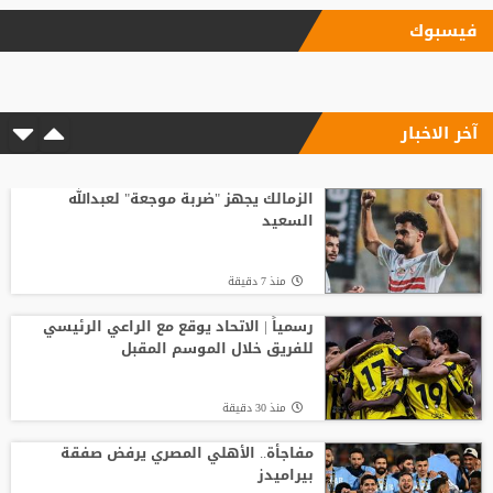
منذ9 ساعة
فيسبوك
"اليويفا" يؤكد دفع مستحقات نهاية الخدمة
لموظفة ارتبطت بعلاقة مزعومة مع إنفانتينو
آخر الاخبار
منذ17 ساعة
"النادي اتخذ قراره".. أول تعليق لسيميوني
على أزمة ألفاريز
الزمالك يجهز "ضربة موجعة" لعبدالله
السعيد
منذ17 ساعة
منذ 7 دقيقة
باريس سان جيرمان يتوصل إلى اتفاق مع
فيران توريس
رسمياً | الاتحاد يوقع مع الراعي الرئيسي
للفريق خلال الموسم المقبل
منذ9 ساعة
منذ 30 دقيقة
لوكا زيدان يودع غرناطة ويوقع لناد إسباني
جديد
مفاجأة.. الأهلي المصري يرفض صفقة
بيراميدز