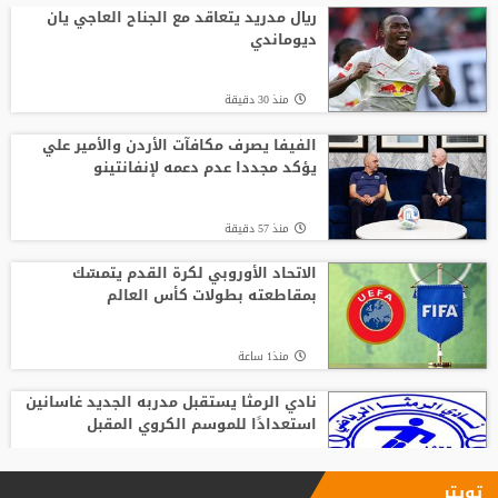
رودري يحسم قراره ويختار وجهته المقبلة
ريال مدريد يتعاقد مع الجناح العاجي يان
ديوماندي
منذ2 ساعة
منذ 30 دقيقة
تصريح رسمي يعقد مهمة برشلونة في
صفقة المستقبل
الفيفا يصرف مكافآت الأردن والأمير علي
يؤكد مجددا عدم دعمه لإنفانتينو
منذ9 ساعة
منذ 57 دقيقة
من الأهلي السعودي للبريميرليج.. يايسله
يقود نيوكاسل رسميًا
الاتحاد الأوروبي لكرة القدم يتمسّك
بمقاطعته بطولات كأس العالم
منذ23 ساعة
منذ1 ساعة
نادي الرمثا يستقبل مدربه الجديد غاسانين
استعدادًا للموسم الكروي المقبل
منذ1 ساعة
تويتر