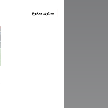
محتوى مدفوع
ا
ف
ك