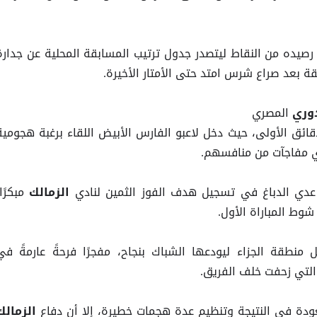
رصيده من النقاط ليتصدر جدول ترتيب المسابقة المحلية عن جدارة
قة بعد صراع شرس امتد حتى الأمتار الأخيرة.
المصري
وري
لدقائق الأولى، حيث دخل لاعبو الفارس الأبيض اللقاء برغبة هجومية
أي مفاجآت من منافسهم.
دي الدباغ في تسجيل هدف الفوز الثمين لنادي
مبكرًا
الزمالك
شوط المباراة الأول.
ل منطقة الجزاء ليودعها الشباك بنجاح، مفجرًا فرحةً عارمةً في
 التي زحفت خلف الفريق.
ودة في النتيجة وتنظيم عدة هجمات خطيرة، إلا أن دفاع
الزمالك