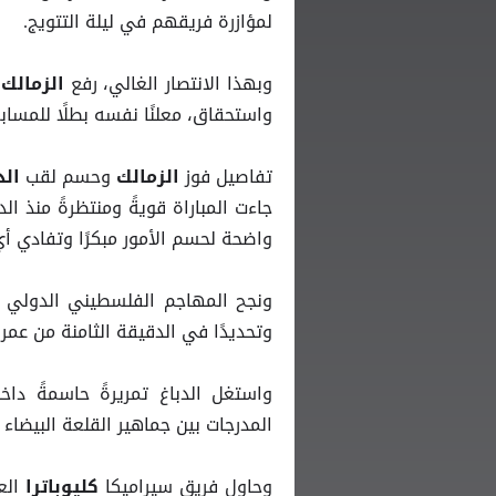
لمؤازرة فريقهم في ليلة التتويج.
وبهذا الانتصار الغالي، رفع
الزمالك
واستحقاق، معلنًا نفسه بطلًا للمساب
تفاصيل فوز
وحسم لقب
الزمالك
الد
جاءت المباراة قويةً ومنتظرةً منذ ا
واضحة لحسم الأمور مبكرًا وتفادي 
ونجح المهاجم الفلسطيني الدولي ع
وتحديدًا في الدقيقة الثامنة من عمر 
واستغل الدباغ تمريرةً حاسمةً داخ
المدرجات بين جماهير القلعة البيضاء
وحاول فريق سيراميكا
الع
كليوباترا