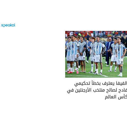
لفيفا يعترف بخطأ تحكيمي
ادح لصالح منتخب الأرجنتين في
أس العالم