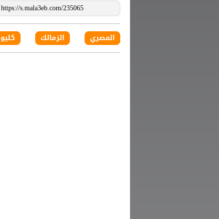
المصري
الزمالك
كليوب