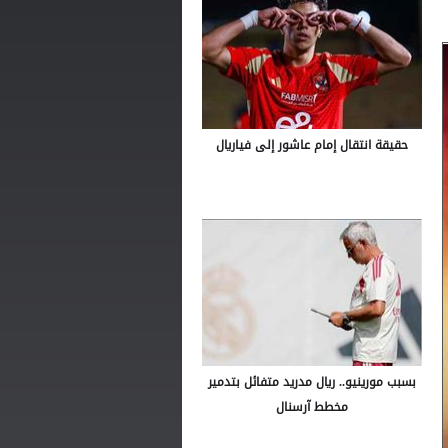
حقيقة انتقال إمام عاشور إلى فياريال
بسبب مورينيو.. ريال مدريد متفائل بتدمير
مخطط آرسنال