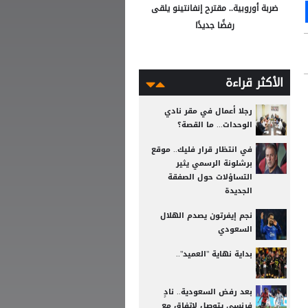
Ou
S
ضربة أوروبية.. مقترح إنفانتينو يلقى
رفضًا جديدًا
الأكثر قراءة
رجلا أعمال في مقر نادي
الوحدات... ما القصة؟
في انتظار قرار فليك.. موقع
برشلونة الرسمي يثير
التساؤلات حول الصفقة
الجديدة
نجم إيفرتون يصدم الهلال
السعودي
بداية نهاية "العميد"..
بعد رفض السعودية.. نادٍ
فرنسي يتوصل لاتفاق مع