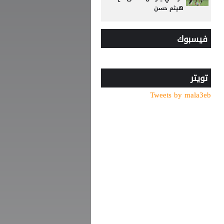
هيثم حسن
رد صادم من نجم ريال مدريد
فيسبوك
على عرض سعودي !!
الدرعية يتحرك لضم نجم
الهلال !!!
تويتر
جبهة أوروبية وصديق قديم..
ماذا ينتظر صلاح في طرابزون؟
Tweets by mala3eb
"اليويفا" يدخل تعديلات جذرية
على لائحة إيقاف اللاعبين
بسبب تراكم الإنذارات
اليوم الأصعب في الاهلي
المصري