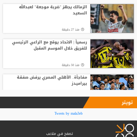
فيران توريس
الزمالك يجهز "ضربة موجعة" لعبدالله
السعيد
منذ9 ساعة
منذ 27 دقيقة
وفاة والد ليونيل ميسي عن 68 عاما
رسمياً | الاتحاد يوقع مع الراعي الرئيسي
للفريق خلال الموسم المقبل
منذ17 ساعة
منذ 50 دقيقة
مفاجأة.. الأهلي المصري يرفض صفقة
بيراميدز
منذ 58 دقيقة
تويتر
جوزيه مورينيو يعلق على تجديد فينيسيوس
Tweets by mala3eb
جونيور لعقده مع ريال مدريد
تصفح في ملاعب
منذ1 ساعة