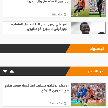
جونيور لعقده مع ريال مدريد
منذ1 ساعة
الفيصلي يقرر عدم التعاقد مع المهاجم
البوركيني باسيرو كومباوري
منذ16 ساعة
فيسبوك
ليفربول يحسم صفقة أراخو لاعب برشلونة
آخر الاخبار
منذ10 ساعة
الاتحاد الإنجليزي يقر قواعد جديدة بعد
مأساة وفاة لاعب شاب
روميلو لوكاكو يستعد لمنافسة محمد صلاح
في الدوري التركي
منذ16 ساعة
منذ 9 دقيقة
باريس سان جيرمان يتوصل إلى اتفاق مع