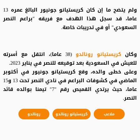
ولم يتضح ما إن كان كريستيانو جونيور البالغ عمره 13
عاما، قد سجل هذا الهدف مع فريقه "براعم النصر
السعودي" أو في تدريبات خاصة.
وكان
كريستيانو
رونالدو
(38 عاما)، انتقل مع أسرته
للعيش في السعودية بعد توقيعه للنصر في يناير 2023.
وعلى خطى والده، وقع كريستيانو جونيور في أكتوبر
الماضي في كشوفات البراعم في نادي النصر تحت 13 و15
عاما، حيث يرتدي القميص رقم "7" تيمنا بوالده قائد
النصر.
ملاعب
كريستيانو رونالدو
رونالدو