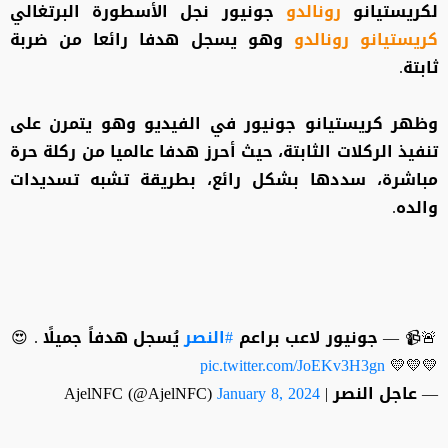
لكريستيانو
رونالدو
جونيور نجل الأسطورة البرتغالي
كريستيانو
رونالدو
وهو يسجل هدفا رائعا من ضربة
ثابتة.
وظهر كريستيانو جونيور في الفيديو وهو يتمرن على
تنفيذ الركلات الثابتة، حيث أحرز هدفا عالميا من ركلة حرة
مباشرة، سددها بشكل رائع، بطريقة تشبه تسديدات
والده.
🚨📹 — جونيور لاعب براعم
#النصر
يُسجل هدفاً جميلًا . 😍
pic.twitter.com/JoEKv3H3gn
💛💛💛
— عاجل النصر | AjelNFC (@AjelNFC)
January 8, 2024