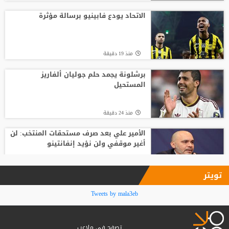
قبل أن يلمس الكرة.. بالأرقام طرابزون يحصد
ثمار التعاقد مع محمد صلاح
الاتحاد يودع فابينيو برسالة مؤثرة
منذ6 ساعة
منذ 19 دقيقة
بعمر 16 عاما.. لاعب يدخل تاريخ سبارتاك
موسكو برقم قياسي جديد
برشلونة يجمد حلم جوليان ألفاريز
المستحيل
منذ5 ساعة
منذ 24 دقيقة
الأمير علي بعد صرف مستحقات المنتخب: لن
أغير موقفي ولن نؤيد إنفانتينو
منذ2 ساعة
تويتر
فينيسيوس جونيور يمدد عقده مع ريال
Tweets by mala3eb
مدريد حتى 2032
تصفح في ملاعب