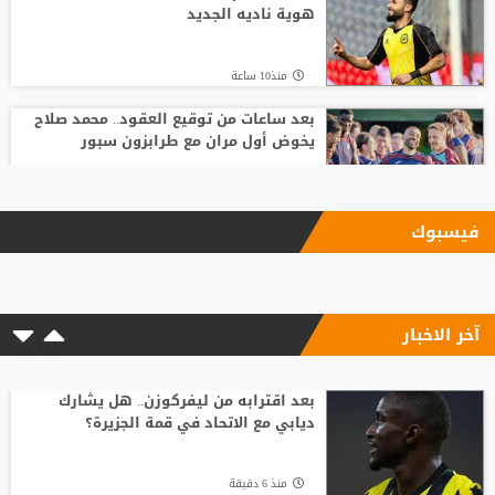
هوية ناديه الجديد
منذ10 ساعة
بعد ساعات من توقيع العقود.. محمد صلاح
يخوض أول مران مع طرابزون سبور
منذ2 ساعة
فيسبوك
الاتحاد يودع فابينيو برسالة مؤثرة
آخر الاخبار
منذ 19 دقيقة
السباق على رئاسة "الفيفا".. أول رئيس
رابطة وطنية يعارض ترشيح القطري الخليفي
بعد اقترابه من ليفركوزن.. هل يشارك
ديابي مع الاتحاد في قمة الجزيرة؟
منذ4 ساعة
منذ 6 دقيقة