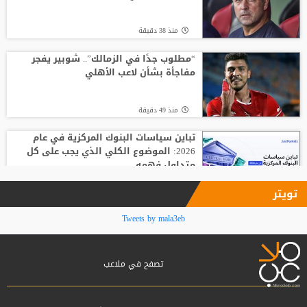
منذ11 ساعة
منذ 38 دقيقة
وفاة والد ليونيل ميسي عن 68 عاما
“مطلوب جدًا في الزمالك”.. شوبير يفجر
مفاجأة بشأن لاعب الأهلي
منذ19 ساعة
منذ 49 دقيقة
تباين سياسات البنوك المركزية في عام
2026: الموضوع الكلي الذي يجب على كل
متداول فهمه
منذ1 ساعة
تويتر
ديوماندي يجتاز لامين يامال في مؤشر
Tweets by mala3eb
الجودة
تصفح في ملاعب
منذ1 ساعة
زلزال استثماري في جدة.. أول تحرك رسمي