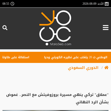
الأحد
2026-08-09
08:55
 نظيره الكويتي وديا
استقالة على طاولة مؤقتة ا
الدوري السعودي
"عملاق" تركي ينهي مسيرة بروزوفيتش مع النصر.. غموض
بشأن الرد النهائي