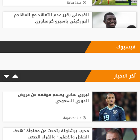
منذ3 ساعة
الفيصلي يقرر عدم التعاقد مع المهاجم
البوركيني باسيرو كومباوري
منذ17 ساعة
فيسبوك
زلزال استثماري في جدة.. أول تحرك رسمي
للاستحواذ على ملكية الاتحاد
آخر الاخبار
منذ1 ساعة
مع انطلاق الموسم الكروي.. تطبيق تقنية
حكم الفيديو المساعد لأول مرة
ليروي ساني يحسم موقفه من عروض
الدوري السعودي
منذ16 ساعة
منذ 27 دقيقة
باريس سان جيرمان يتوصل إلى اتفاق مع
فيران توريس
مدرب برشلونة يتحدث عن مفاجأة "هدف
الهلال والأهلي" والقرار الصعب