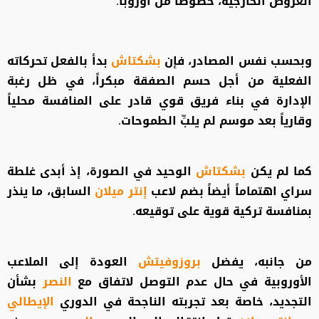
العروض الخارجية، خصوصاً من أوروبا.
وبحسب نفس المصادر، فإن
بشكتاش
بدأ بالفعل تحركاته
الفعلية من أجل حسم الصفقة مبكراً، في ظل رغبة
الإدارة في بناء فريق قوي قادر على المنافسة محلياً
وقارياً بعد موسم لم يلبِّ الطموحات.
كما لم يكن
بشكتاش
الوحيد في الصورة، إذ أبدى غلطة
سراي اهتماماً أيضاً بضم لاعب
إنتر ميلان
السابق، ما ينذر
بمنافسة تركية قوية على توقيعه.
من جانبه، يفضل
بروزوفيتش
العودة إلى الملاعب
الأوروبية في حال عدم التوصل لاتفاق مع
النصر
بشأن
التجديد، خاصة بعد تجربته الناجحة في الدوري
الإيطالي