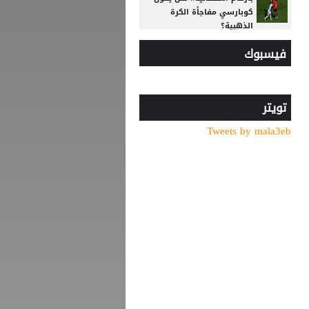
كوبارسي مفاجأة الكرة
الذهبية؟
فيسبوك
6 أسئلة محورية تنتظر بادو
الزاكي مع منتخب الأردن
بعد حسم صفقة صلاح..
طرابزون سبور يكثف ضغطه
تويتر
لضم نجم الهلال
Tweets by mala3eb
الصفقة تقترب.. طرابزون يعلن
موعد وصول صلاح
رجلا أعمال في مقر نادي
الوحدات... ما القصة؟
سر ظهور محمد صلاح بالرقم
"61" مع طرابزون