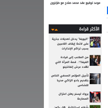
موعد توقيع عقد محمد صلاح مع طرابزون
Ou
S
الأكثر قراءة
"اليويفا" يدخل تعديلات جذرية
على لائحة إيقاف اللاعبين
بسبب تراكم الإنذارات
من الملاعب إلى قيادة
الفيفا؟!.. قصة المرأة التي
تهدد عرش إنفانتينو
تأجيل المؤتمر الصحفي الخاص
بتقديم بادو الزاكي مدربا
للنشامى
بروك ليسنر يعلن اعتزال
المصارعة
بأرقام استثنائية.. هل يكون