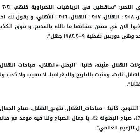
ي
"ساقطين في الرياضيات ال
النصر:
الهلال، ٢٠٢٠ : الهلال، ٢٠١٩ : النصر، ٢٠١٨ : الهلال، ٢٠١٧ : الهلال، ٢٠١٦ : الأهلي، و يقول لك ا
قطية، كذبوا الان في سنين عشانها ما بالك بالقديم، و فوق الكذب
يين نقطية ١٩٨٢،٢٠٠٩ جهل".
لات
مثبته، كاتبا: "البطل #الهلال، صباحات_الهلال،
الهلال
ثابت، ومثبت بالتاريخ والجغرافيا، لا تنقيب ولا كذب ولا
لهلال
انا".
لتتويج، كاتبا: "صباحات_الهلال، تتويج_الهلال، صباح الجمال،
صباح الزعامة، صباح الدوري رقم 17، صباح البطولة 62، يا جمال الصباح ولنا فيه موعد مع صان
الزعيم العالمي".
ل