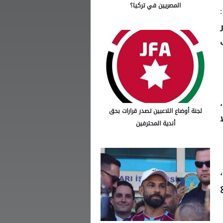
المصريين في تركيا؟
نصراوية كلهم، ٢٠٢١ :
خر
لجنة أوضاع اللاعبين تصدر قرارات بحق
أندية المحترفين
ع