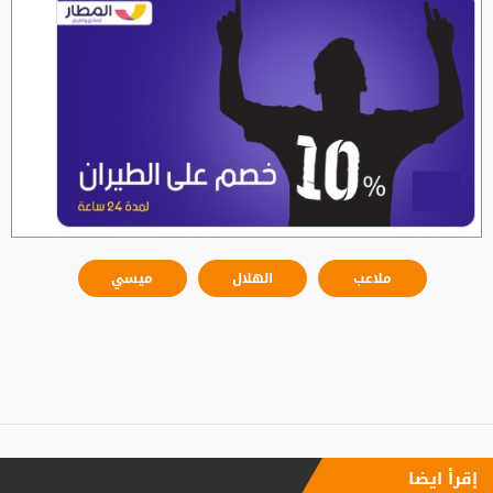
ملاعب
الهلال
ميسي
إقرأ ايضا