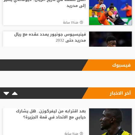
إلى مدريد
منذ19 ساعة
فينيسيوس جونيور يمدد عقده مع ريال
مدريد حتى 2032
منذ10 ساعة
فيسبوك
بعد رفض السعودية.. نادٍ فرنسي يتوصل
لاتفاق مع هيثم حسن
آخر الاخبار
منذ23 ساعة
وسط صراع برشلونة وريال مدريد على ضمه..
رودري يحسم قراره ويختار وجهته المقبلة
بعد اقترابه من ليفركوزن.. هل يشارك
ديابي مع الاتحاد في قمة الجزيرة؟
منذ13 ساعة
منذ9 ساعة