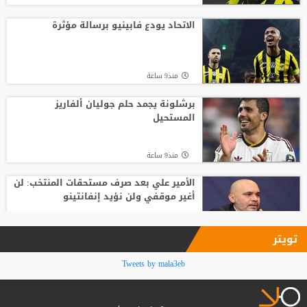
تصريح رسمي يعقد مهمة برشلونة في
صفقة المستقبل
الاتحاد يودع فابينيو برسالة مؤثرة
منذ20 ساعة
منذ9 ساعة
صدام في تدريبات أتلتيكو.. ألفاريز يطالب
سيميوني بتسهيل رحيله لبرشلونة
برشلونة يجمد حلم جوليان ألفاريز
المستحيل
منذ19 ساعة
منذ9 ساعة
الأمير علي بعد صرف مستحقات المنتخب: لن
أغير موقفي ولن نؤيد إنفانتينو
منذ10 ساعة
تويتر
فينيسيوس جونيور يمدد عقده مع ريال
Tweets by mala3eb
مدريد حتى 2032