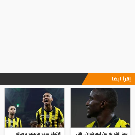
إقرأ ايضا
بعد اقترابه من ليفركوزن.. هل
الاتحاد يودع فابينيو برسالة