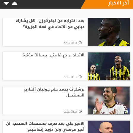
آخر الاخبار
منذ17 ساعة
السباق على رئاسة "الفيفا".. أول رئيس
رابطة وطنية يعارض ترشيح القطري الخليفي
بعد اقترابه من ليفركوزن.. هل يشارك
ديابي مع الاتحاد في قمة الجزيرة؟
منذ7 ساعة
منذ3 ساعة
الفيفا يصرف مكافآت الأردن والأمير علي
يؤكد مجددا عدم دعمه لإنفانتينو
الاتحاد يودع فابينيو برسالة مؤثرة
منذ6 ساعة
منذ3 ساعة
بعمر 16 عاما.. لاعب يدخل تاريخ سبارتاك
موسكو برقم قياسي جديد
برشلونة يجمد حلم جوليان ألفاريز
المستحيل
منذ8 ساعة
منذ3 ساعة
الأمير علي بعد صرف مستحقات المنتخب: لن
أغير موقفي ولن نؤيد إنفانتينو