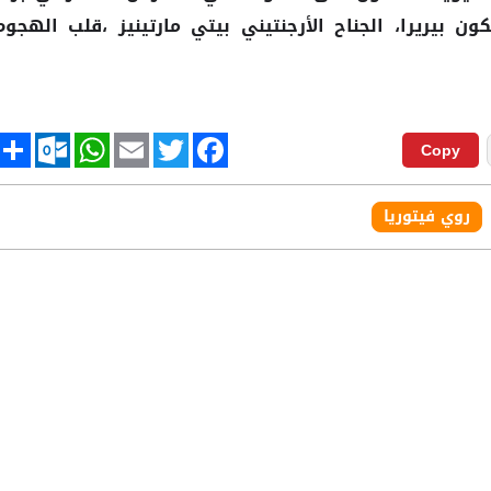
كون بيريرا، الجناح الأرجنتيني بيتي مارتينيز ،قلب الهجوم
tlook.com
hare
WhatsApp
Email
Twitter
Facebook
Copy
روي فيتوريا