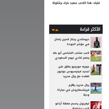
فليك: هذا اللاعب سعيد بترك برشلونة
الأكثر قراءة
ديوماندي يجتاز لامين يامال
في مؤشر الجودة
لاعب منتخب النشامى أبو طه
ينضم لنادي نيوم السعودي
جوزيه مورينيو يعلق على
تجديد فينيسيوس جونيور
لعقده مع ريال مدريد
ريال مدريد يهزم
فرينتسفاروش في مباراة
ودية
ليفربول يحسم صفقة أراخو
لاعب برشلونة