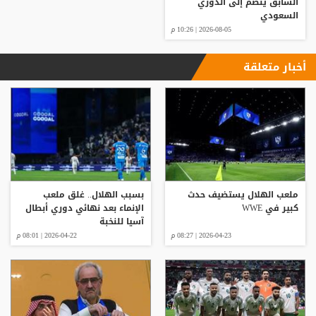
السابق ينضم إلى الدوري
السعودي
2026-08-05 | 10:26 م
أخبار متعلقة
ملعب الهلال يستضيف حدث
بسبب الهلال.. غلق ملعب
كبير في WWE
الإنماء بعد نهائي دوري أبطال
آسيا للنخبة
2026-04-23 | 08:27 م
2026-04-22 | 08:01 م