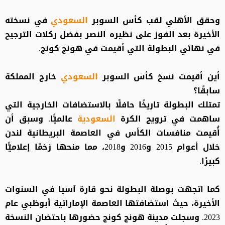
وحقق الأهلي لقب كأس السوبر
السعودي
في نسخته
الأخيرة بعد الفوز على نظيره النصر بفضل ركلات الترجيح
في نهائي البطولة التي أقيمت في هونج كونج.
أين أقيمت نسخ كأس السوبر
السعودي
خارج المملكة
سابقًا؟
تمتلك البطولة تاريخًا حافلًا بالاستضافات الخارجية التي
ساهمت في ترويج الكرة
السعودية
عالميًّا. وسبق أن
أُقيمت منافسات الكأس في العاصمة البريطانية لندن
خلال أعوام 2015 و2016 و2018، مما منحها زخمًا إعلاميًّا
كبيرًا.
كما اتجهت بوصلة البطولة نحو قارة آسيا في السنوات
الأخيرة، حيث استضافتها العاصمة الإماراتية أبوظبي عام
2023. وسجلت مدينة هونج كونج حضورها باحتضان النسخة