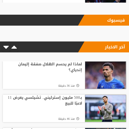
منذ23 ساعة
فيسبوك
بأرقام استثنائية.. هل يكون كوبارسي
مفاجأة الكرة الذهبية؟
آخر الاخبار
منذ20 ساعة
ضربة أوروبية.. مقترح إنفانتينو يلقى رفضًا
جديدًا
لماذا لم يحسم الهلال صفقة إليمان
إندياي؟
منذ17 ساعة
منذ 36 دقيقة
أسطورة التحكيم الإنجليزي يلحق بمحمد
صلاح في تركيا رسميًا
بـ500 مليون إسترليني.. تشيلسي يعرض 11
لاعبًا للبيع
منذ5 ساعة
منذ 46 دقيقة
من الأهلي السعودي للبريميرليج.. يايسله