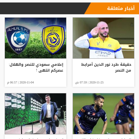
أخبار متعلقة
حقيقة طرد نور الدين أمرابط
إعلامي سعودي للنصر والهلال:
من النصر
عصركم انتهى !
2020-11-25 | 07:59 ص
2020-11-04 | 06:57 م