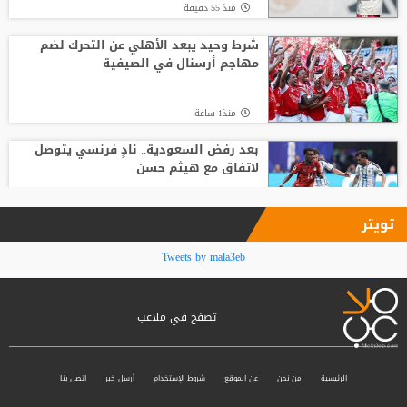
منذ 55 دقيقة
من الأهلي السعودي للبريميرليج.. يايسله
يقود نيوكاسل رسميًا
شرط وحيد يبعد الأهلي عن التحرك لضم
مهاجم أرسنال في الصيفية
منذ12 ساعة
منذ1 ساعة
بعد رفض السعودية.. نادٍ فرنسي يتوصل
لاتفاق مع هيثم حسن
منذ1 ساعة
تويتر
لماذا يعد انتقال فينيسيوس إلى أرسنال
Tweets by mala3eb
مقامرة؟
تصفح في ملاعب
منذ2 ساعة
سر رضوخ ريال مدريد لمطالب فينيسيوس
الرئيسية
من نحن
عن الموقع
شروط الإستخدام
أرسل خبر
اتصل بنا