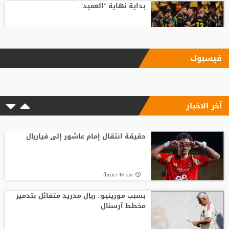
بداية نهاية "العميد"..
منذ23 ساعة
فيسبوك
بعد رفض السعودية.. نادٍ فرنسي يتوصل
لاتفاق مع هيثم حسن
آخر الاخبار
منذ1 ساعة
رد صادم من نجم ريال مدريد على عرض
سعودي !!
حقيقة انتقال إمام عاشور إلى فياريال
منذ21 ساعة
منذ 46 دقيقة
الدرعية يتحرك لضم نجم الهلال !!!
بسبب مورينيو.. ريال مدريد متفائل بتدمير
مخطط آرسنال
منذ23 ساعة