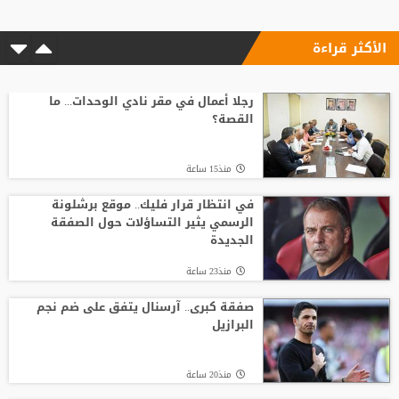
الأكثر قراءة
رجلا أعمال في مقر نادي الوحدات... ما
القصة؟
منذ15 ساعة
في انتظار قرار فليك.. موقع برشلونة
الرسمي يثير التساؤلات حول الصفقة
الجديدة
منذ23 ساعة
صفقة كبرى.. آرسنال يتفق على ضم نجم
البرازيل
منذ20 ساعة