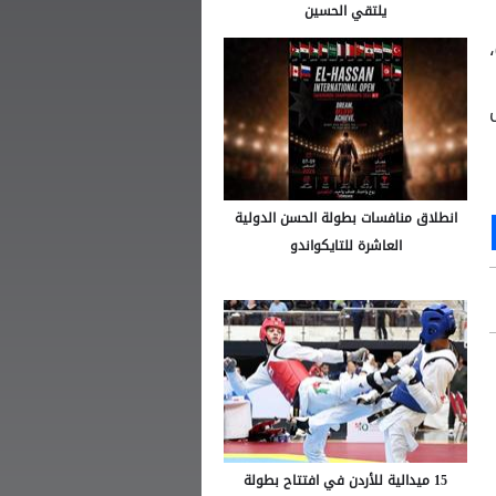
يلتقي الحسين
لصالحه بنتيجة (80-62)،
انطلاق منافسات بطولة الحسن الدولية
Ou
S
العاشرة للتايكواندو
15 ميدالية للأردن في افتتاح بطولة