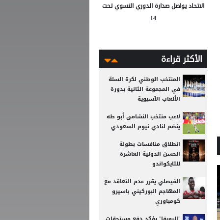
الاتحاد يواصل صدارة الدوري النسوي تحت
14
الأكثر قراءة
المنتخب الوطني لكرة السلة
في المجموعة الثانية بدورة
الألعاب الآسيوية
لاعب منتخب النشامى أبو طه
ينضم لنادي نيوم السعودي
انطلاق منافسات بطولة
الحسن الدولية العاشرة
للتايكواندو
الفيصلي يقرر عدم التعاقد مع
المهاجم البوركيني باسيرو
كومباوري
"اليويفا" يؤكد دفع مستحقات