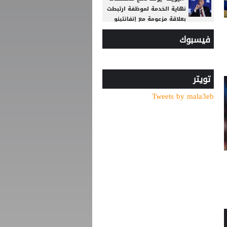
نهاية الخدمة لموظفة ارتبطت
بعلاقة مزعومة مع إنفانتينو
فيسبوك
"النادي اتخذ قراره".. أول
تعليق لسيميوني على أزمة
ألفاريز
الاتحاد يواصل صدارة الدوري
تويتر
النسوي تحت 14
Tweets by mala3eb
لوكا زيدان يودع غرناطة ويوقع
لناد إسباني جديد
قبل بداية الموسم الجديد..
رونالدو يوجه صدمة كبرى إلى
جماهير النصر السعودي
4 أندية تتنافس على كأس
السوبر الأردني.. الفيصلي
يواجه الوحدات والرمثا يلتقي
الحسين