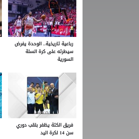
رباعية تاريخية.. الوحدة يفرض
سيطرته على كرة السلة
السورية
فريق الكتة يظفر بلقب دوري
سن 14 لكرة اليد