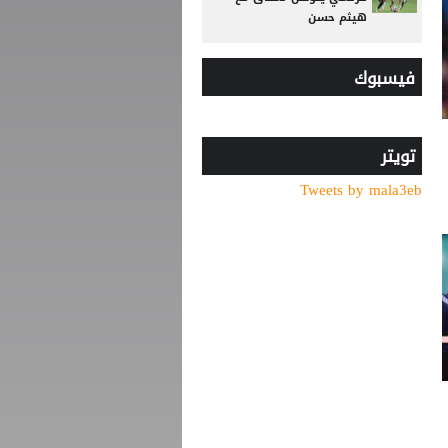
هيثم حسن
وسط صراع برشلونة وريال
فيسبوك
مدريد على ضمه.. رودري يحسم
قراره ويختار وجهته المقبلة
تصريح رسمي يعقد مهمة
برشلونة في صفقة المستقبل
تويتر
Tweets by mala3eb
صدام في تدريبات أتلتيكو..
ألفاريز يطالب سيميوني
بتسهيل رحيله لبرشلونة
الاتحاد الفلسطيني لكرة القدم
يشيد بالدعم الأردني
ريال مدريد يتعاقد مع الجناح
العاجي يان ديوماندي