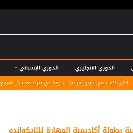
الدوري الانجليزي
الدوري الإسباني
تاريخ إفريقيا.. ديوماندي يترك معسكر لايبزيغ للانضمام لريال 
 بطولة أكاديمية المهارة للتايكواندو