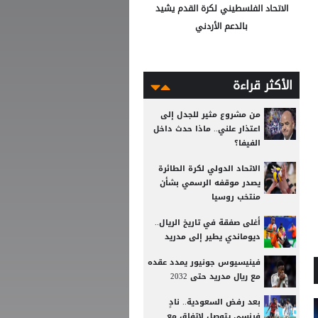
الاتحاد الفلسطيني لكرة القدم يشيد
بالدعم الأردني
الأكثر قراءة
من مشروع مثير للجدل إلى
اعتذار علني.. ماذا حدث داخل
الفيفا؟
الاتحاد الدولي لكرة الطائرة
يصدر موقفه الرسمي بشأن
منتخب روسيا
أغلى صفقة في تاريخ الريال..
ديوماندي يطير إلى مدريد
فينيسيوس جونيور يمدد عقده
مع ريال مدريد حتى 2032
بعد رفض السعودية.. نادٍ
فرنسي يتوصل لاتفاق مع