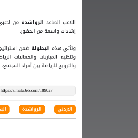
اللاعب الصاعد
من لاعبي
الرواشدة
إشادات واسعة من الحضور.
وتأتي هذه
ضمن استراتيج
البطولة
وتنظيم المباريات والفعاليات الر
والترويج للرياضة بين أفراد المجتمع.
الاردني
الرواشدة
الب