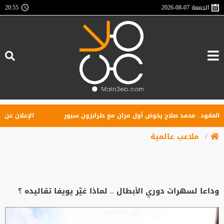
الجمعة
2026-08-07
20:55
قود.. محمد صلاح يخوض أول مران مع طرابزون سبور
الإعلان عن تأسيس
ملاعب عالمية
وداعا لسهرات دوري الأبطال .. لماذا غيّر يويفا تقاليده ؟