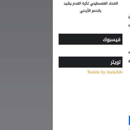
الاتحاد الفلسطيني لكرة القدم يشيد
بالدعم الأردني
ب
فيسبوك
زه
تويتر
Tweets by mala3eb
Ou
S