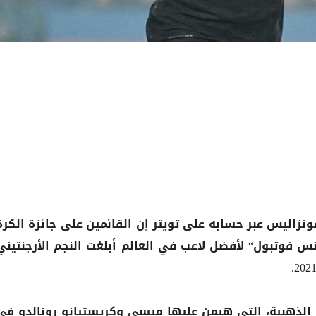
نزاليس عبر حسابه على تويتر إن القائمين على
الكرة
جائزة
س فوتبول“ لأفضل لاعب في العالم أبلغت النجم الأرجنتيني
2021
الذهبية، التي هيمن عليها
وكريستيانو رونالدو في
ميسي