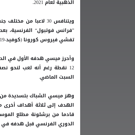
لعام 2021.
الذهبية
ويتنافس 30 لاعبا من م
”فرانس فوتبول“ الفرنسية، بعدم
تفشي فيروس كورونا (كوفيد-19)، قبل أن تعود للحياة مرة أخرى.
وأحرز
هدفه الأول في الد
ميسي
السبت الماضي.
وهز
الشباك بتسديدة من 
ميسي
الهدف إلى ثلاثة أهداف أخرى م
قادما من برشلونة مطلع الموس
الدوري الفرنسي قبل هدفه في ن