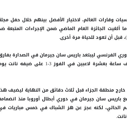
ختلف جنسيات وقارات العالم، لاختيار الأفضل بينهم خلال حفل مجلة
ا ألغيت الجائزة العام الماضي ضمن الإجراءات المتبعة ضد
وري الفرنسي ليبتعد باريس سان جيرمان في الصدارة بفارق
12 نقطة رغم أنه لعب لنحو نصف ساعة بعشرة لاعبين في الفوز 3-1 على ضيفه نانت ي
خارج منطقة الجزاء قبل ثلاث دقائق من النهاية ليضيف هذا
ع باريس سان جيرمان في دوري أبطال أوروبا منذ انضمامه
م الحالي، لكنه عجز عن هز الشباك في خمس مباريات في
انت.