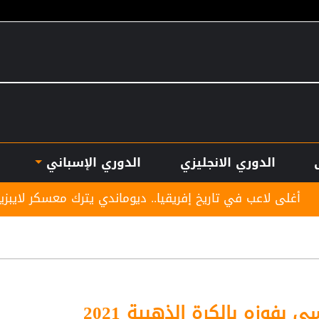
الدوري الانجليزي
الدوري الإسباني
اريخ إفريقيا.. ديوماندي يترك معسكر لايبزيغ للانضمام لريال 
ي بفوزه بالكرة الذهبية 2021