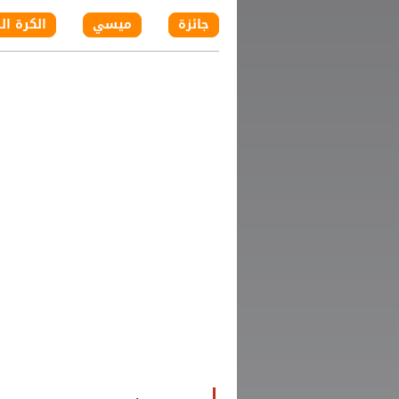
جائزة
ميسي
الكرة ال