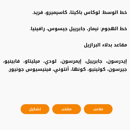
خط الوسط: لوكاس باكيتا، كاسيميرو، فريد.
خط الهجوم: نيمار، جابرييل جيسوس، رافينيا.
مقاعد بدلاء البرازيل
إيدرسون، جابرييل، إيمرسون، لودي، ميليتاو، فابينيو،
جيرسون، كوتينيو، كونها، أنتوني، فينيسيوس جونيور.
ملاعب
منتخب
تشكيل