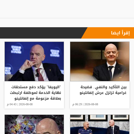
إقرأ ايضا
بين التأكيد والنفي.. فضيحة
"اليويفا" يؤكد دفع مستحقات
غرامية تزلزل عرش إنفانتينو
نهاية الخدمة لموظفة ارتبطت
بعلاقة مزعومة مع إنفانتينو
2026-08-08 | 06:29 م
2026-08-08 | 04:43 م