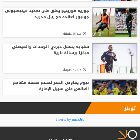
انطلاق منافسات بطولة الحسن الدولية
العاشرة للتايكواندو
جوزيه مورينيو يعلق على تجديد فينيسيوس
جونيور لعقده مع ريال مدريد
منذ14 ساعة
منذ 16 دقيقة
افتتاح دورة "سبارتاكياد شعوب روسيا" 2026
في يكاترينبورغ
شلباية يشعل ديربي الوحدات والفيصلي
مبكرًا برسالة نارية
منذ12 ساعة
منذ 23 دقيقة
نيوم يفاوض النصر لحسم صفقة مهاجم
العالمي علي سبيل الإعارة
منذ 33 دقيقة
تويتر
زين الدين زيدان الكولومبي .. موهبة
Tweets by mala3eb
صاعدة تستعد لتقديم نفسها للعالم