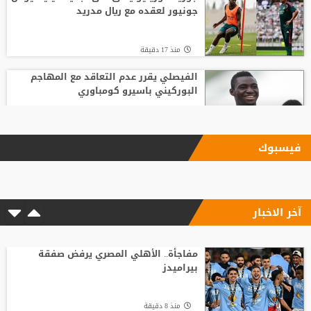
جونيور لعقده مع ريال مدريد
منذ 17 دقيقة
الفيصلي يقرر عدم التعاقد مع المهاجم
البوركيني باسيرو كومباوري
منذ15 ساعة
فيسبوك
"اليويفا" يؤكد دفع مستحقات نهاية الخدمة
لموظفة ارتبطت بعلاقة مزعومة مع إنفانتينو
آخر الاخبار
منذ16 ساعة
شلباية يشعل ديربي الوحدات والفيصلي
مبكرًا برسالة نارية
مفاجأة.. الأهلي المصري يرفض صفقة
بيراميدز
منذ 24 دقيقة
منذ 8 دقيقة