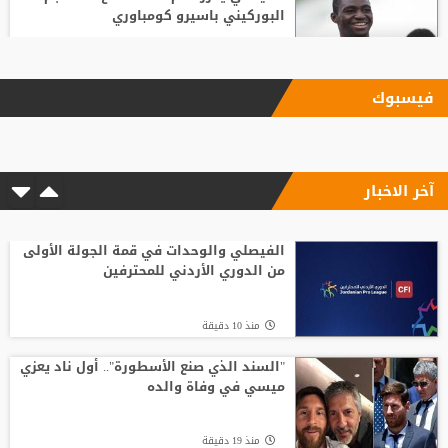
البوركيني باسيرو كومباوري
منذ2 ساعة
فيسبوك
"اليويفا" يؤكد دفع مستحقات نهاية الخدمة
لموظفة ارتبطت بعلاقة مزعومة مع إنفانتينو
آخر الاخبار
منذ4 ساعة
الاتحاد الإنجليزي يقر قواعد جديدة بعد
مأساة وفاة لاعب شاب
الفيصلي والوحدات في قمة الجولة الأولى
من الدوري الأردني للمحترفين
منذ3 ساعة
منذ 10 دقيقة
الاتحاد يواصل صدارة الدوري النسوي تحت 14
"السند الذي صنع الأسطورة".. أول ناد يعزي
ميسي في وفاة والده
منذ2 ساعة
منذ 19 دقيقة