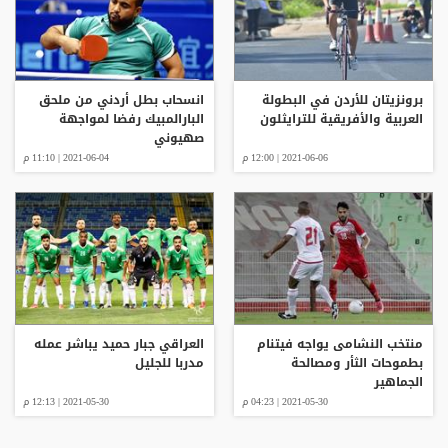
برونزيتان للأردن في البطولة
انسحاب بطل أردني من ملحق
العربية والأفريقية للترايثلون
البارالمبيك رفضا لمواجهة
صهيوني
2021-06-06 | 12:00 م
2021-06-04 | 11:10 م
منتخب النشامى يواجه فيتنام
العراقي جبار حميد يباشر عمله
بطموحات الثأر ومصالحة
مدربا للجليل
الجماهير
2021-05-30 | 04:23 م
2021-05-30 | 12:13 م