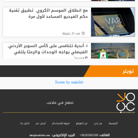
لوكا زيدان يودع غرناطة ويوقع لناد إسباني
جديد
مع انطلاق الموسم الكروي.. تطبيق تقنية
حكم الفيديو المساعد لأول مرة
منذ3 ساعة
منذ 35 دقيقة
4 أندية تتنافس على كأس السوبر الأردني..
الفيصلي يواجه الوحدات والرمثا يلتقي
الحسين
منذ 48 دقيقة
تويتر
انطلاق منافسات بطولة الحسن الدولية
Tweets by mala3eb
العاشرة للتايكواندو
تصفح في ملاعب
منذ 57 دقيقة
15 ميدالية للأردن في افتتاح بطولة الحسن
للتايكواندو
الرئيسية
من نحن
عن الموقع
شروط الإستخدام
أرسل خبر
اتصل بنا
الهاتف:
96265805580+
البريد الإلكترونى:
info@mala3eb.com