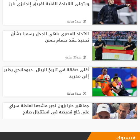
ويتولى القيادة الفنية لفريق إنجليزي بارز
منذ2 ساعة
الاتحاد المصري ينهي الجدل رسميا بشأن
تجديد عقد حسام حسن
منذ23 ساعة
أغلى صفقة في تاريخ الريال.. ديوماندي يطير
إلى مدريد
منذ6 ساعة
جماهير طرابزون تجبر مشجعا لغلطة سراي
على خلع قميصه في استقبال صلاح
منذ23 ساعة
فيسبوك