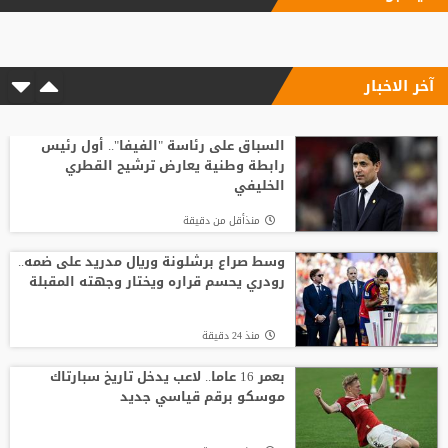
بعد رفض السعودية.. نادٍ فرنسي يتوصل
لاتفاق مع هيثم حسن
آخر الاخبار
منذ10 ساعة
وسط صراع برشلونة وريال مدريد على ضمه..
رودري يحسم قراره ويختار وجهته المقبلة
السباق على رئاسة "الفيفا".. أول رئيس
رابطة وطنية يعارض ترشيح القطري
الخليفي
منذ 22 دقيقة
منذأقل من دقيقة
موعد توقيع عقد محمد صلاح مع طرابزون
وسط صراع برشلونة وريال مدريد على ضمه..
رودري يحسم قراره ويختار وجهته المقبلة
منذ22 ساعة
منذ 24 دقيقة
من الأهلي السعودي للبريميرليج.. يايسله
يقود نيوكاسل رسميًا
بعمر 16 عاما.. لاعب يدخل تاريخ سبارتاك
موسكو برقم قياسي جديد
منذ21 ساعة