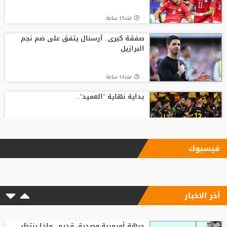
منذ19 ساعة
صفقة كبرى.. آرسنال يتفق على ضم نجم
البرازيل
منذ14 ساعة
بداية نهاية "العميد"..
منذ18 ساعة
فيسبوك
بأرقام استثنائية.. هل يكون كوبارسي
مفاجأة الكرة الذهبية؟
آخر الاخبار
منذ9 ساعة
رد صادم من نجم ريال مدريد على عرض
سعودي !!
جبهة أوروبية وصديق قديم.. ماذا ينتظر