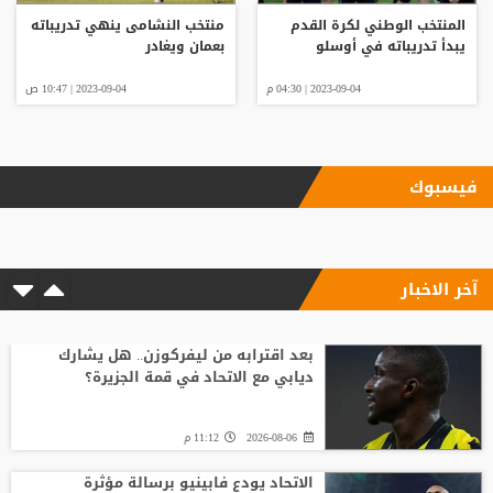
المنتخب الوطني لكرة القدم
منتخب النشامى ينهي تدريباته
يبدأ تدريباته في أوسلو
بعمان ويغادر
2023-09-04 | 04:30 م
2023-09-04 | 10:47 ص
فيسبوك
آخر الاخبار
بعد اقترابه من ليفركوزن.. هل يشارك
ديابي مع الاتحاد في قمة الجزيرة؟
2026-08-06
11:12 م
الاتحاد يودع فابينيو برسالة مؤثرة