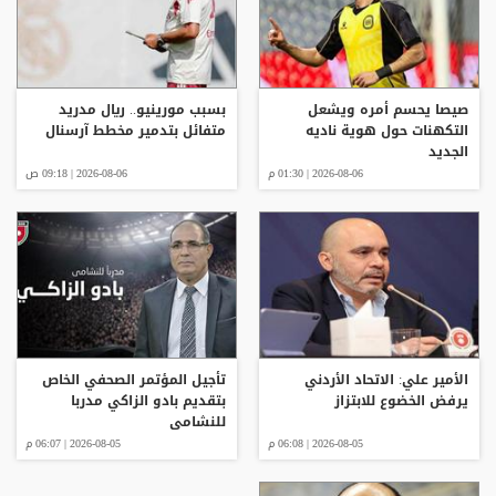
صيصا يحسم أمره ويشعل
بسبب مورينيو.. ريال مدريد
التكهنات حول هوية ناديه
متفائل بتدمير مخطط آرسنال
الجديد
2026-08-06 | 01:30 م
2026-08-06 | 09:18 ص
الأمير علي: الاتحاد الأردني
تأجيل المؤتمر الصحفي الخاص
يرفض الخضوع للابتزاز
بتقديم بادو الزاكي مدربا
للنشامى
2026-08-05 | 06:08 م
2026-08-05 | 06:07 م