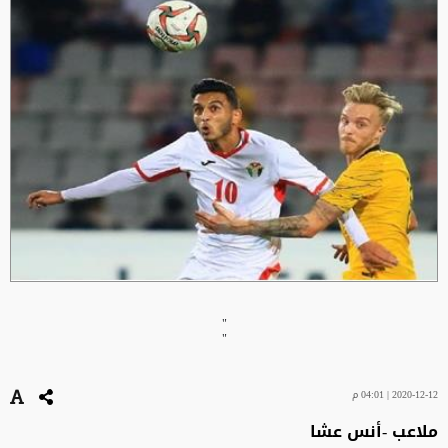
"
"
2020-12-12 | 04:01 م
ملاعب -أنس عشا