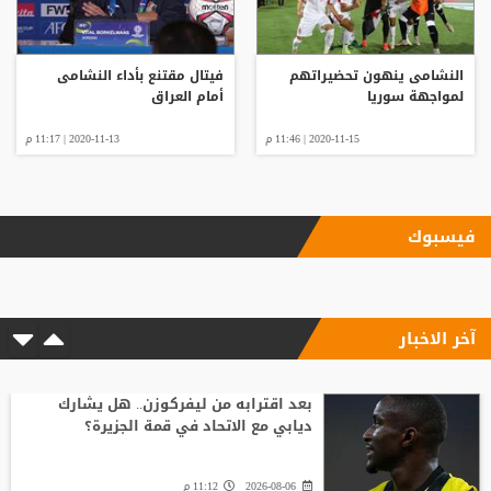
النشامى ينهون تحضيراتهم
فيتال مقتنع بأداء النشامى
لمواجهة سوريا
أمام العراق
2020-11-15 | 11:46 م
2020-11-13 | 11:17 م
فيسبوك
آخر الاخبار
بعد اقترابه من ليفركوزن.. هل يشارك
ديابي مع الاتحاد في قمة الجزيرة؟
2026-08-06
11:12 م