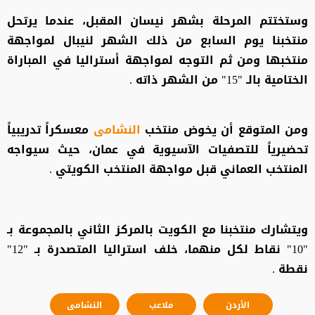
وستختتم المرحلة بشهر نيسان المقبل، عندما يرتحل
منتخبنا يوم السابع من ذلك الشهر لنيبال لمواجهة
منتخبها ومن ثم التوجه لمواجهة أستراليا في المباراة
الختامية بالـ "15" من الشهر ذاته .
ومن المتوقع أن يخوض منتخب
النشامى
معسكراً تدريبياً
تحضيرياً للتصفيات الآسيوية في عمان، حيث سيواجه
المنتخب العماني قبل مواجهة المنتخب الكويتي .
ويتشارك منتخبنا مع الكويت بالمركز الثاني بالمجموعة بـ
"10" نقاط لكل منهما، خلف استراليا المتصدرة بـ "12"
نقطة .
الأردن
ملاعب
النشامى