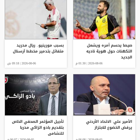
صيصا يحسم أمره ويشعل
بسبب مورينيو.. ريال مدريد
التكهنات حول هوية ناديه
متفائل بتدمير مخطط آرسنال
الجديد
2026-08-06 | 01:30 م
2026-08-06 | 09:18 ص
الأمير علي: الاتحاد الأردني
تأجيل المؤتمر الصحفي الخاص
يرفض الخضوع للابتزاز
بتقديم بادو الزاكي مدربا
للنشامى
2026-08-05 | 06:08 م
2026-08-05 | 06:07 م