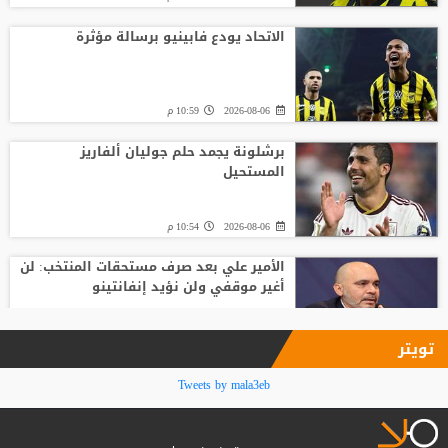
الاتحاد يودع فابينيو برسالة مؤثرة
2026-08-06
10:59 م
برشلونة يجمد حلم جوليان ألفاريز
المستحيل
2026-08-06
10:54 م
الأمير علي بعد صرف مستحقات المنتخب: لن
أغير موقفي ولن نؤيد إنفانتينو
2026-08-06
09:33 م
تويتر
فينيسيوس جونيور يمدد عقده مع ريال
Tweets by mala3eb
مدريد حتى 2032