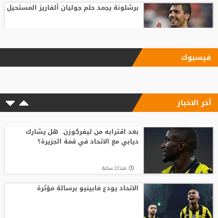
برشلونة يجمد حلم جوليان ألفاريز المستحيل
منذ23 ساعة
فيسبوك
الأمير علي بعد صرف مستحقات المنتخب: لن
أغير موقفي ولن نؤيد إنفانتينو
آخر الاخبار
منذ24 ساعة
بعد ساعات من توقيع العقود.. محمد صلاح
يخوض أول مران مع طرابزون سبور
بعد اقترابه من ليفركوزن.. هل يشارك
ديابي مع الاتحاد في قمة الجزيرة؟
منذ24 ساعة
منذ22 ساعة
الاتحاد يودع فابينيو برسالة مؤثرة