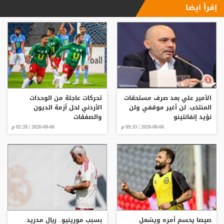
إقرأ ايضا
الأمير علي بعد صرف مستحقات
تحركات عاجلة من الوحدات
المنتخب: لن أغير موقفي ولن
الأردني لحل أزمة الديون
نؤيد إنفانتينو
والصفقات
2026-08-06 | 09:33 م
2026-08-06 | 02:28 م
صيصا يحسم أمره ويشعل
بسبب مورينيو.. ريال مدريد