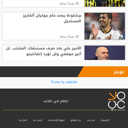
منذ22 ساعة
برشلونة يجمد حلم جوليان ألفاريز
المستحيل
منذ23 ساعة
الأمير علي بعد صرف مستحقات المنتخب: لن
أغير موقفي ولن نؤيد إنفانتينو
منذ24 ساعة
تويتر
فينيسيوس جونيور يمدد عقده مع ريال
Tweets by mala3eb
مدريد حتى 2032
تصفح في ملاعب
منذ24 ساعة
بعد ساعات من توقيع العقود.. محمد صلاح
يخوض أول مران مع طرابزون سبور
الرئيسية
من نحن
عن الموقع
شروط الإستخدام
أرسل خبر
اتصل بنا