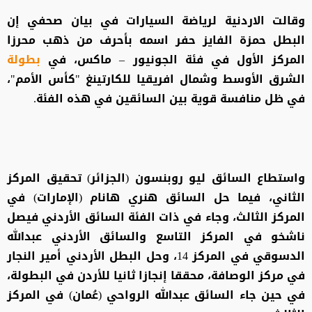
وقالت الاردنية لرياضة السيارات في بيان صحفي إن
البطل حمزة الفايز حفر اسمه بأحرف من ذهب محرزا
المركز الأول في فئة الجونيور – ماكس، في
بطولة
الشرق الأوسط وشمال افريقيا للكارتينغ "كأس الأمم"،
في ظل منافسة قوية بين السائقين في هذه الفئة.
واستطاع السائق ليو روبنسون (الجزائر) تحقيق المركز
الثاني، فيما حل السائق هنري هانام (الإمارات) في
المركز الثالث، وجاء في ذات الفئة السائق الأردني فيصل
ناشخو في المركز التاسع والسائق الأردني عبدالله
الدسوقي في المركز 14، وحل البطل الأردني أمير النجار
في مركز الوصافة، محققا إنجازا ثانيا للأردن في البطولة،
في حين جاء السائق عبدالله الرواحي (عُمان) في المركز