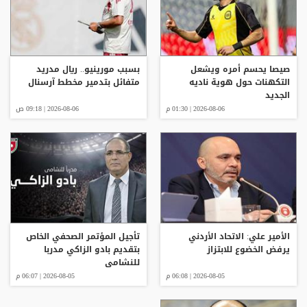
صيصا يحسم أمره ويشعل
بسبب مورينيو.. ريال مدريد
التكهنات حول هوية ناديه
متفائل بتدمير مخطط آرسنال
الجديد
2026-08-06 | 01:30 م
2026-08-06 | 09:18 ص
الأمير علي: الاتحاد الأردني
تأجيل المؤتمر الصحفي الخاص
يرفض الخضوع للابتزاز
بتقديم بادو الزاكي مدربا
للنشامى
2026-08-05 | 06:08 م
2026-08-05 | 06:07 م