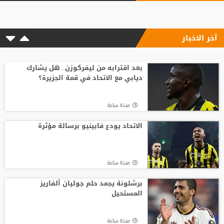
لاتفاق مع هيثم حسن
آخر الاخبار
منذ22 ساعة
وسط صراع برشلونة وريال مدريد على ضمه..
رودري يحسم قراره ويختار وجهته المقبلة
بعد اقترابه من ليفركوزن.. هل يشارك
ديابي مع الاتحاد في قمة الجزيرة؟
منذ12 ساعة
منذ8 ساعة
تصريح رسمي يعقد مهمة برشلونة في
صفقة المستقبل
الاتحاد يودع فابينيو برسالة مؤثرة
منذ20 ساعة
منذ8 ساعة
صدام في تدريبات أتلتيكو.. ألفاريز يطالب
سيميوني بتسهيل رحيله لبرشلونة
برشلونة يجمد حلم جوليان ألفاريز
المستحيل
منذ18 ساعة
منذ8 ساعة